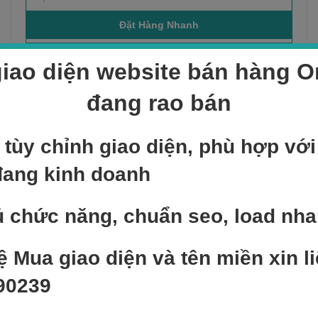
iao diện website bán hàng On
Sản phẩm bán chạy
đang rao bán
NEW
 tùy chỉnh giao diện, phù hợp vớ
Add to cart
đang kinh doanh
Sản phẩm mẫu 1
300,000
₫
 chức năng, chuẩn seo, load nh
NEW
Add to cart
ệ Mua giao diện và tên miền xin li
Sản phẩm mẫu 4
90239
400,000
₫
NEW