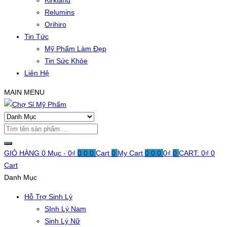
Kirkland
Relumins
Orihiro
Tin Tức
Mỹ Phẩm Làm Đẹp
Tin Sức Khỏe
Liên Hệ
MAIN MENU
GIỎ HÀNG
0 Mục -
0
₫
0
0
0
Cart
0
My Cart
0
0
0
0
₫
0
CART:
0
₫
0
Cart
Danh Mục
Hỗ Trợ Sinh Lý
SInh Lý Nam
Sinh Lý Nữ