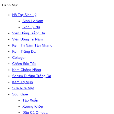
Danh Mục
Hỗ Trợ Sinh Lý
SInh Lý Nam
Sinh Lý Nữ
Viên Uống Trắng Da
Viên Uống Trị Nám
Kem Trị Nám Tàn Nhang
Kem Trắng Da
Collagen
Chăm Sóc Tóc
Kem Chống Nắng
Serum Dưỡng Trắng Da
Kem Trị Mụn
Sữa Rửa Mặt
Sức Khỏe
Tảo Xoắn
Xương Khớp
Dầu Cá Omega