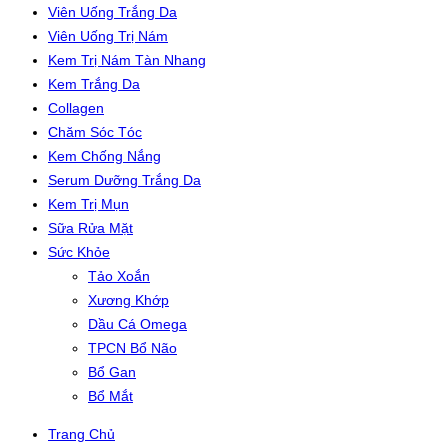
Viên Uống Trắng Da
Viên Uống Trị Nám
Kem Trị Nám Tàn Nhang
Kem Trắng Da
Collagen
Chăm Sóc Tóc
Kem Chống Nắng
Serum Dưỡng Trắng Da
Kem Trị Mụn
Sữa Rửa Mặt
Sức Khỏe
Tảo Xoắn
Xương Khớp
Dầu Cá Omega
TPCN Bổ Não
Bổ Gan
Bổ Mắt
Trang Chủ