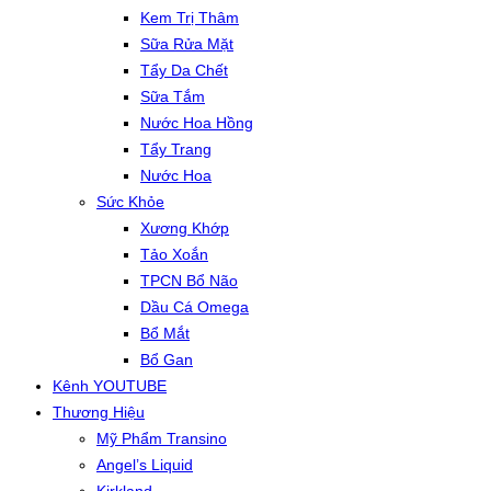
Kem Trị Thâm
Sữa Rửa Mặt
Tẩy Da Chết
Sữa Tắm
Nước Hoa Hồng
Tẩy Trang
Nước Hoa
Sức Khỏe
Xương Khớp
Tảo Xoắn
TPCN Bổ Não
Dầu Cá Omega
Bổ Mắt
Bổ Gan
Kênh YOUTUBE
Thương Hiệu
Mỹ Phẩm Transino
Angel’s Liquid