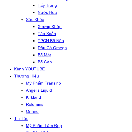
Tẩy Trang
Nước Hoa
Sức Khỏe
Xương Khớp
Tảo Xoắn
TPCN Bổ Não
Dầu Cá Omega
Bổ Mắt
Bổ Gan
Kênh YOUTUBE
Thương Hiệu
Mỹ Phẩm Transino
Angel’s Liquid
Kirkland
Relumins
Orihiro
Tin Tức
Mỹ Phẩm Làm Đẹp