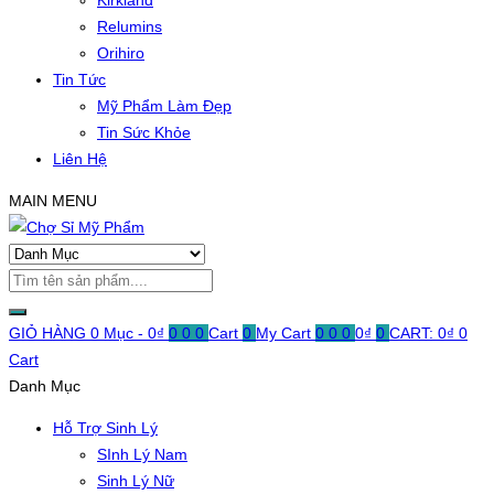
Kirkland
Relumins
Orihiro
Tin Tức
Mỹ Phẩm Làm Đẹp
Tin Sức Khỏe
Liên Hệ
MAIN MENU
GIỎ HÀNG
0 Mục -
0
₫
0
0
0
Cart
0
My Cart
0
0
0
0
₫
0
CART:
0
₫
0
Cart
Danh Mục
Hỗ Trợ Sinh Lý
SInh Lý Nam
Sinh Lý Nữ