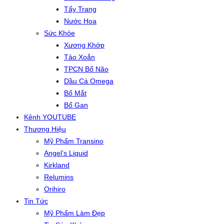
Tẩy Trang
Nước Hoa
Sức Khỏe
Xương Khớp
Tảo Xoắn
TPCN Bổ Não
Dầu Cá Omega
Bổ Mắt
Bổ Gan
Kênh YOUTUBE
Thương Hiệu
Mỹ Phẩm Transino
Angel’s Liquid
Kirkland
Relumins
Orihiro
Tin Tức
Mỹ Phẩm Làm Đẹp