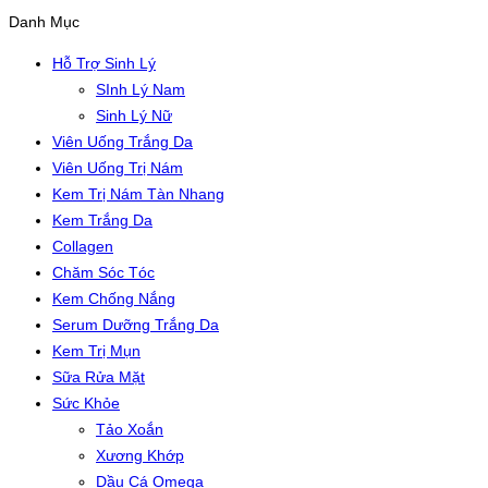
Danh Mục
Hỗ Trợ Sinh Lý
SInh Lý Nam
Sinh Lý Nữ
Viên Uống Trắng Da
Viên Uống Trị Nám
Kem Trị Nám Tàn Nhang
Kem Trắng Da
Collagen
Chăm Sóc Tóc
Kem Chống Nắng
Serum Dưỡng Trắng Da
Kem Trị Mụn
Sữa Rửa Mặt
Sức Khỏe
Tảo Xoắn
Xương Khớp
Dầu Cá Omega