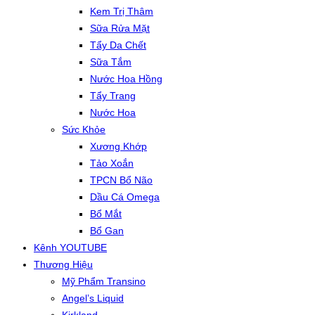
Kem Trị Thâm
Sữa Rửa Mặt
Tẩy Da Chết
Sữa Tắm
Nước Hoa Hồng
Tẩy Trang
Nước Hoa
Sức Khỏe
Xương Khớp
Tảo Xoắn
TPCN Bổ Não
Dầu Cá Omega
Bổ Mắt
Bổ Gan
Kênh YOUTUBE
Thương Hiệu
Mỹ Phẩm Transino
Angel’s Liquid