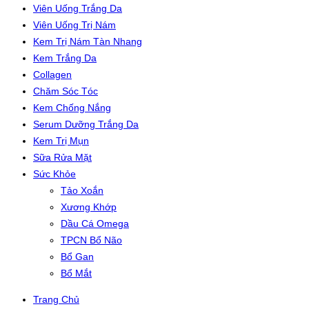
Viên Uống Trắng Da
Viên Uống Trị Nám
Kem Trị Nám Tàn Nhang
Kem Trắng Da
Collagen
Chăm Sóc Tóc
Kem Chống Nắng
Serum Dưỡng Trắng Da
Kem Trị Mụn
Sữa Rửa Mặt
Sức Khỏe
Tảo Xoắn
Xương Khớp
Dầu Cá Omega
TPCN Bổ Não
Bổ Gan
Bổ Mắt
Trang Chủ