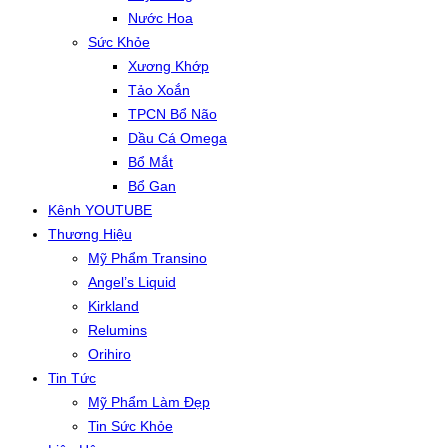
Nước Hoa
Sức Khỏe
Xương Khớp
Tảo Xoắn
TPCN Bổ Não
Dầu Cá Omega
Bổ Mắt
Bổ Gan
Kênh YOUTUBE
Thương Hiệu
Mỹ Phẩm Transino
Angel’s Liquid
Kirkland
Relumins
Orihiro
Tin Tức
Mỹ Phẩm Làm Đẹp
Tin Sức Khỏe