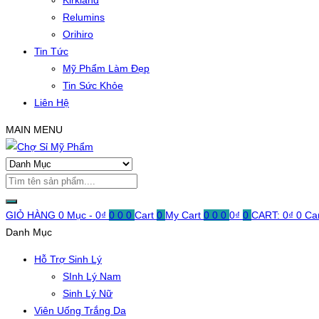
Kirkland
Relumins
Orihiro
Tin Tức
Mỹ Phẩm Làm Đẹp
Tin Sức Khỏe
Liên Hệ
MAIN MENU
GIỎ HÀNG
0 Mục -
0
₫
0
0
0
Cart
0
My Cart
0
0
0
0
₫
0
CART:
0
₫
0
Ca
Danh Mục
Hỗ Trợ Sinh Lý
SInh Lý Nam
Sinh Lý Nữ
Viên Uống Trắng Da