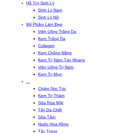
Hỗ Trợ Sinh Lý
SInh Lý Nam
Sinh Lý Nữ
Mỹ Phẩm Làm Đẹp
Viên Uống Trắng Da
Kem Trắng Da
Collagen
Kem Chống Nắng
Kem Trị Nám Tàn Nhang
Viên Uống Trị Nám
Kem Trị Mụn
…
Chăm Sóc Tóc
Kem Trị Thâm
Sữa Rửa Mặt
Tẩy Da Chết
Sữa Tắm
Nước Hoa Hồng
Tẩy Trang