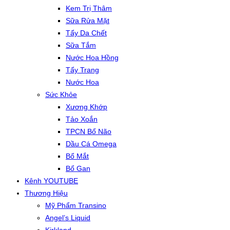
Kem Trị Thâm
Sữa Rửa Mặt
Tẩy Da Chết
Sữa Tắm
Nước Hoa Hồng
Tẩy Trang
Nước Hoa
Sức Khỏe
Xương Khớp
Tảo Xoắn
TPCN Bổ Não
Dầu Cá Omega
Bổ Mắt
Bổ Gan
Kênh YOUTUBE
Thương Hiệu
Mỹ Phẩm Transino
Angel’s Liquid