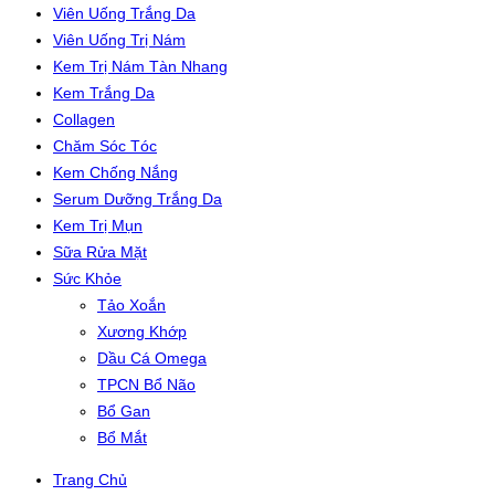
Viên Uống Trắng Da
Viên Uống Trị Nám
Kem Trị Nám Tàn Nhang
Kem Trắng Da
Collagen
Chăm Sóc Tóc
Kem Chống Nắng
Serum Dưỡng Trắng Da
Kem Trị Mụn
Sữa Rửa Mặt
Sức Khỏe
Tảo Xoắn
Xương Khớp
Dầu Cá Omega
TPCN Bổ Não
Bổ Gan
Bổ Mắt
Trang Chủ