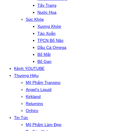
Tẩy Trang
Nước Hoa
Sức Khỏe
Xương Khớp
Tảo Xoắn
TPCN Bổ Não
Dầu Cá Omega
Bổ Mắt
Bổ Gan
Kênh YOUTUBE
Thương Hiệu
Mỹ Phẩm Transino
Angel’s Liquid
Kirkland
Relumins
Orihiro
Tin Tức
Mỹ Phẩm Làm Đẹp