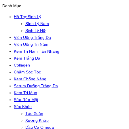
Danh Mục
Hỗ Trợ Sinh Lý
SInh Lý Nam
Sinh Lý Nữ
Viên Uống Trắng Da
Viên Uống Trị Nám
Kem Trị Nám Tàn Nhang
Kem Trắng Da
Collagen
Chăm Sóc Tóc
Kem Chống Nắng
Serum Dưỡng Trắng Da
Kem Trị Mụn
Sữa Rửa Mặt
Sức Khỏe
Tảo Xoắn
Xương Khớp
Dầu Cá Omega