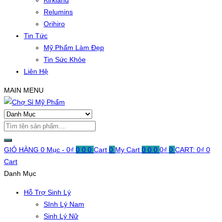
Kirkland
Relumins
Orihiro
Tin Tức
Mỹ Phẩm Làm Đẹp
Tin Sức Khỏe
Liên Hệ
MAIN MENU
GIỎ HÀNG
0 Mục -
0
₫
0
0
0
Cart
0
My Cart
0
0
0
0
₫
0
CART:
0
₫
0
Cart
Danh Mục
Hỗ Trợ Sinh Lý
SInh Lý Nam
Sinh Lý Nữ