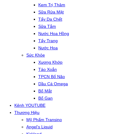
Kem Trị Thâm
Sữa Rửa Mặt
Tẩy Da Chết
Sữa Tắm
Nước Hoa Hồng
Tẩy Trang
Nước Hoa
Sức Khỏe
Xương Khớp
Tảo Xoắn
TPCN Bổ Não
Dầu Cá Omega
Bổ Mắt
Bổ Gan
Kênh YOUTUBE
Thương Hiệu
Mỹ Phẩm Transino
Angel’s Liquid