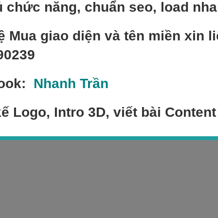
 chức năng, chuẩn seo, load nh
ệ Mua giao diện và tên miền xin li
90239
ook:
Nhanh Trần
kế Logo, Intro 3D, viết bài Content