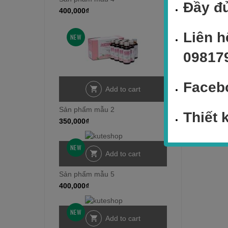
Đầy đủ
400,000
₫
Liên h
NEW
09817
Faceb
Add to cart
Sản phẩm mẫu 2
Thiết 
350,000
₫
NEW
Add to cart
Sản phẩm mẫu 5
400,000
₫
NEW
Add to cart