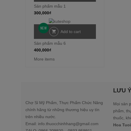
Sản phẩm mẫu 1
300,000
₫
NEW
Add to cart
Sản phẩm mẫu 6
400,000
₫
More items
LƯU 
Chợ Sỉ Mỹ Phẩm, Thực Phẩm Chức Năng
Mọi sản p
chính hãng từ những thương hiệu uy tín
phẩm, th
trên nhiều nước.
thuốc, kh
Email: info.thuocchinhhang@gmail.com
Hoa Tuoi
ZALO: 0966.209920 – 0933.959911