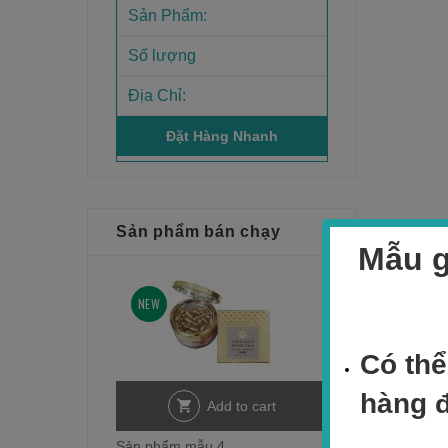
Sản phẩm bán chạy
Mẫu g
NEW
Có thể
hàng 
Add to cart
Sản phẩm mẫu 4