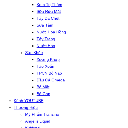
Kem Trị Thâm
Sữa Rửa Mặt
Tẩy Da Chết
Sữa Tắm
Nước Hoa Hồng
Tẩy Trang
Nước Hoa
Sức Khỏe
Xương Khớp
Tảo Xoắn
TPCN Bổ Não
Dầu Cá Omega
Bổ Mắt
Bổ Gan
Kênh YOUTUBE
Thương Hiệu
Mỹ Phẩm Transino
Angel’s Liquid