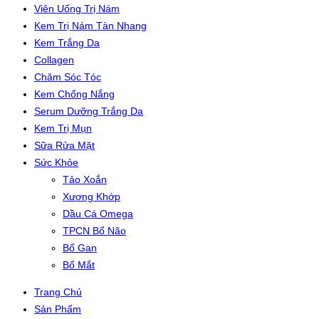
Viên Uống Trị Nám
Kem Trị Nám Tàn Nhang
Kem Trắng Da
Collagen
Chăm Sóc Tóc
Kem Chống Nắng
Serum Dưỡng Trắng Da
Kem Trị Mụn
Sữa Rửa Mặt
Sức Khỏe
Tảo Xoắn
Xương Khớp
Dầu Cá Omega
TPCN Bổ Não
Bổ Gan
Bổ Mắt
Trang Chủ
Sản Phẩm