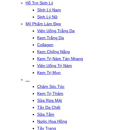
Hỗ Trợ Sinh Lý
SInh Lý Nam
Sinh Lý Nữ
Mỹ Phẩm Làm Đẹp
Viên Uống Trắng Da
Kem Trắng Da
Collagen
Kem Chống Nắng
Kem Trị Nám Tàn Nhang
Viên Uống Trị Nám
Kem Trị Mụn
…
Chăm Sóc Tóc
Kem Trị Thâm
Sữa Rửa Mặt
Tẩy Da Chết
Sữa Tắm
Nước Hoa Hồng
Tẩy Trang