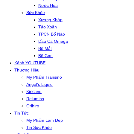
Nước Hoa
Sức Khỏe
Xương Khớp
Tảo Xoắn
TPCN Bổ Não
Dầu Cá Omega
Bổ Mắt
Bổ Gan
Kênh YOUTUBE
Thương Hiệu
Mỹ Phẩm Transino
Angel’s Liquid
Kirkland
Relumins
Orihiro
Tin Tức
Mỹ Phẩm Làm Đẹp
Tin Sức Khỏe