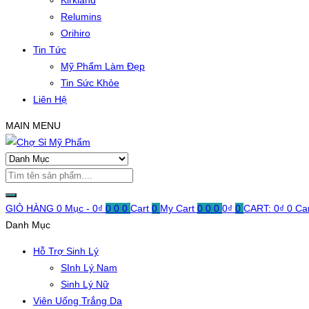
Kirkland
Relumins
Orihiro
Tin Tức
Mỹ Phẩm Làm Đẹp
Tin Sức Khỏe
Liên Hệ
MAIN MENU
GIỎ HÀNG
0 Mục -
0
₫
0
0
0
Cart
0
My Cart
0
0
0
0
₫
0
CART:
0
₫
0
Ca
Danh Mục
Hỗ Trợ Sinh Lý
SInh Lý Nam
Sinh Lý Nữ
Viên Uống Trắng Da