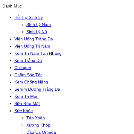
Danh Mục
Hỗ Trợ Sinh Lý
SInh Lý Nam
Sinh Lý Nữ
Viên Uống Trắng Da
Viên Uống Trị Nám
Kem Trị Nám Tàn Nhang
Kem Trắng Da
Collagen
Chăm Sóc Tóc
Kem Chống Nắng
Serum Dưỡng Trắng Da
Kem Trị Mụn
Sữa Rửa Mặt
Sức Khỏe
Tảo Xoắn
Xương Khớp
Dầu Cá Omega