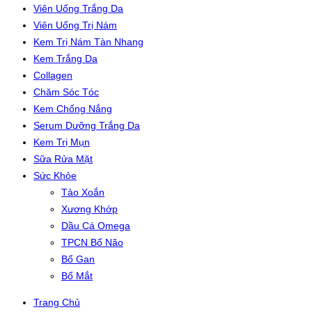
Viên Uống Trắng Da
Viên Uống Trị Nám
Kem Trị Nám Tàn Nhang
Kem Trắng Da
Collagen
Chăm Sóc Tóc
Kem Chống Nắng
Serum Dưỡng Trắng Da
Kem Trị Mụn
Sữa Rửa Mặt
Sức Khỏe
Tảo Xoắn
Xương Khớp
Dầu Cá Omega
TPCN Bổ Não
Bổ Gan
Bổ Mắt
Trang Chủ