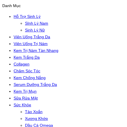
Danh Mục
Hỗ Trợ Sinh Lý
SInh Lý Nam
Sinh Lý Nữ
Viên Uống Trắng Da
Viên Uống Trị Nám
Kem Trị Nám Tàn Nhang
Kem Trắng Da
Collagen
Chăm Sóc Tóc
Kem Chống Nắng
Serum Dưỡng Trắng Da
Kem Trị Mụn
Sữa Rửa Mặt
Sức Khỏe
Tảo Xoắn
Xương Khớp
Dầu Cá Omega