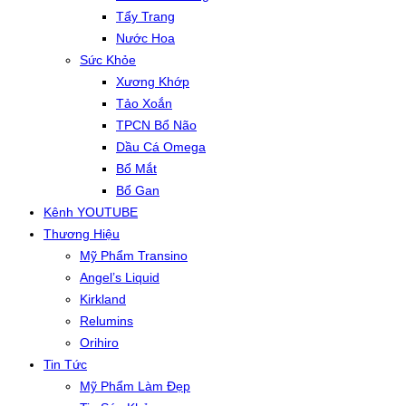
Tẩy Trang
Nước Hoa
Sức Khỏe
Xương Khớp
Tảo Xoắn
TPCN Bổ Não
Dầu Cá Omega
Bổ Mắt
Bổ Gan
Kênh YOUTUBE
Thương Hiệu
Mỹ Phẩm Transino
Angel’s Liquid
Kirkland
Relumins
Orihiro
Tin Tức
Mỹ Phẩm Làm Đẹp