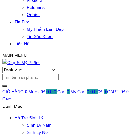
Kirkland
Relumins
Orihiro
Tin Tức
Mỹ Phẩm Làm Đẹp
Tin Sức Khỏe
Liên Hệ
MAIN MENU
GIỎ HÀNG
0 Mục -
0
₫
0
0
0
Cart
0
My Cart
0
0
0
0
₫
0
CART:
0
₫
0
Cart
Danh Mục
Hỗ Trợ Sinh Lý
SInh Lý Nam
Sinh Lý Nữ