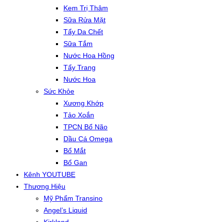
Kem Trị Thâm
Sữa Rửa Mặt
Tẩy Da Chết
Sữa Tắm
Nước Hoa Hồng
Tẩy Trang
Nước Hoa
Sức Khỏe
Xương Khớp
Tảo Xoắn
TPCN Bổ Não
Dầu Cá Omega
Bổ Mắt
Bổ Gan
Kênh YOUTUBE
Thương Hiệu
Mỹ Phẩm Transino
Angel’s Liquid