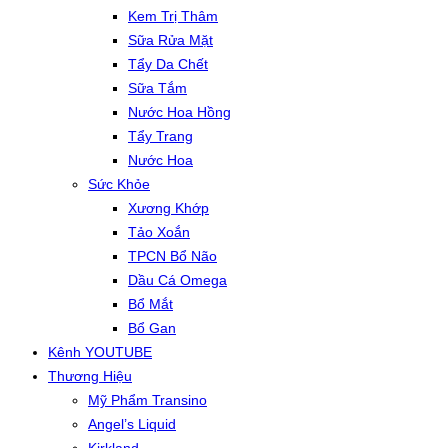
Kem Trị Thâm
Sữa Rửa Mặt
Tẩy Da Chết
Sữa Tắm
Nước Hoa Hồng
Tẩy Trang
Nước Hoa
Sức Khỏe
Xương Khớp
Tảo Xoắn
TPCN Bổ Não
Dầu Cá Omega
Bổ Mắt
Bổ Gan
Kênh YOUTUBE
Thương Hiệu
Mỹ Phẩm Transino
Angel’s Liquid