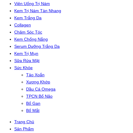
Viên Uống Trị Nám
Kem Trị Nám Tàn Nhang
Kem Trắng Da
Collagen
Chăm Sóc Tóc
Kem Chống Nắng
Serum Dưỡng Trắng Da
Kem Trị Mụn
Sữa Rửa Mặt
Sức Khỏe
Tảo Xoắn
Xương Khớp
Dầu Cá Omega
TPCN Bổ Não
Bổ Gan
Bổ Mắt
Trang Chủ
Sản Phẩm