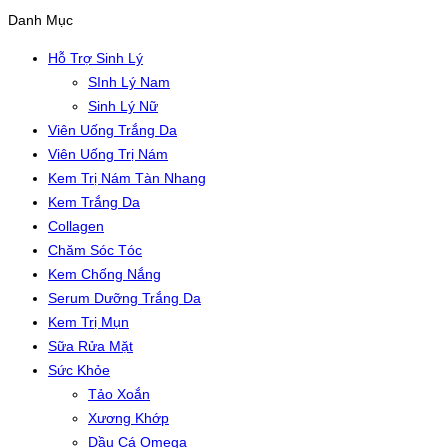
Danh Mục
Hỗ Trợ Sinh Lý
SInh Lý Nam
Sinh Lý Nữ
Viên Uống Trắng Da
Viên Uống Trị Nám
Kem Trị Nám Tàn Nhang
Kem Trắng Da
Collagen
Chăm Sóc Tóc
Kem Chống Nắng
Serum Dưỡng Trắng Da
Kem Trị Mụn
Sữa Rửa Mặt
Sức Khỏe
Tảo Xoắn
Xương Khớp
Dầu Cá Omega