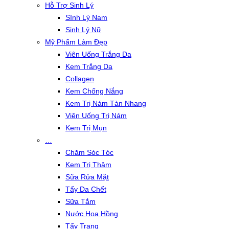
Hỗ Trợ Sinh Lý
SInh Lý Nam
Sinh Lý Nữ
Mỹ Phẩm Làm Đẹp
Viên Uống Trắng Da
Kem Trắng Da
Collagen
Kem Chống Nắng
Kem Trị Nám Tàn Nhang
Viên Uống Trị Nám
Kem Trị Mụn
…
Chăm Sóc Tóc
Kem Trị Thâm
Sữa Rửa Mặt
Tẩy Da Chết
Sữa Tắm
Nước Hoa Hồng
Tẩy Trang