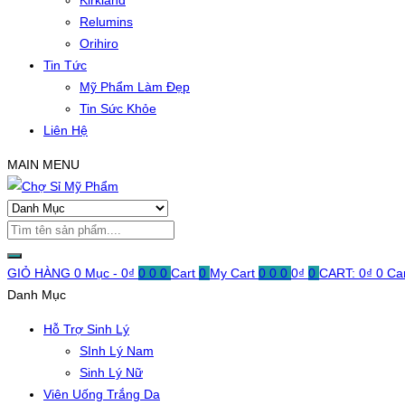
Kirkland
Relumins
Orihiro
Tin Tức
Mỹ Phẩm Làm Đẹp
Tin Sức Khỏe
Liên Hệ
MAIN MENU
GIỎ HÀNG
0 Mục -
0
₫
0
0
0
Cart
0
My Cart
0
0
0
0
₫
0
CART:
0
₫
0
Ca
Danh Mục
Hỗ Trợ Sinh Lý
SInh Lý Nam
Sinh Lý Nữ
Viên Uống Trắng Da