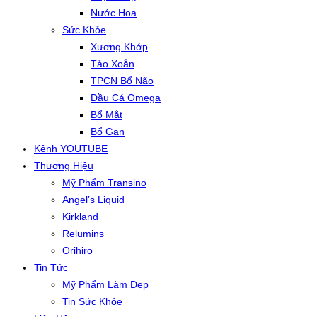
Nước Hoa
Sức Khỏe
Xương Khớp
Tảo Xoắn
TPCN Bổ Não
Dầu Cá Omega
Bổ Mắt
Bổ Gan
Kênh YOUTUBE
Thương Hiệu
Mỹ Phẩm Transino
Angel’s Liquid
Kirkland
Relumins
Orihiro
Tin Tức
Mỹ Phẩm Làm Đẹp
Tin Sức Khỏe