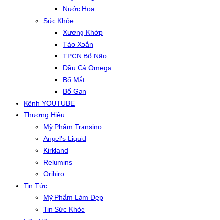
Nước Hoa
Sức Khỏe
Xương Khớp
Tảo Xoắn
TPCN Bổ Não
Dầu Cá Omega
Bổ Mắt
Bổ Gan
Kênh YOUTUBE
Thương Hiệu
Mỹ Phẩm Transino
Angel’s Liquid
Kirkland
Relumins
Orihiro
Tin Tức
Mỹ Phẩm Làm Đẹp
Tin Sức Khỏe