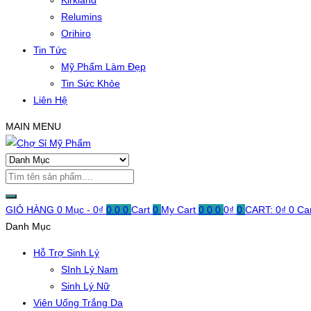
Kirkland
Relumins
Orihiro
Tin Tức
Mỹ Phẩm Làm Đẹp
Tin Sức Khỏe
Liên Hệ
MAIN MENU
GIỎ HÀNG
0 Mục -
0
₫
0
0
0
Cart
0
My Cart
0
0
0
0
₫
0
CART:
0
₫
0
Ca
Danh Mục
Hỗ Trợ Sinh Lý
SInh Lý Nam
Sinh Lý Nữ
Viên Uống Trắng Da