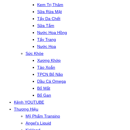
Kem Trị Thâm
Sữa Rửa Mặt
Tẩy Da Chết
Sữa Tắm
Nước Hoa Hồng
Tẩy Trang
Nước Hoa
Sức Khỏe
Xương Khớp
Tảo Xoắn
TPCN Bổ Não
Dầu Cá Omega
Bổ Mắt
Bổ Gan
Kênh YOUTUBE
Thương Hiệu
Mỹ Phẩm Transino
Angel’s Liquid