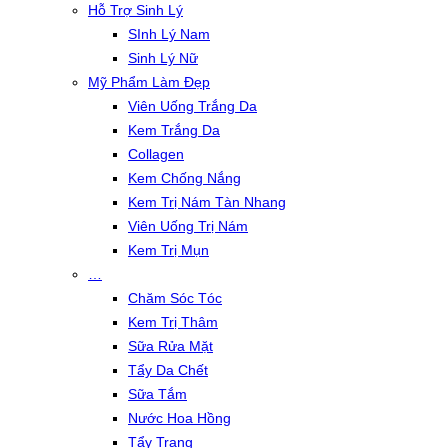
Hỗ Trợ Sinh Lý
SInh Lý Nam
Sinh Lý Nữ
Mỹ Phẩm Làm Đẹp
Viên Uống Trắng Da
Kem Trắng Da
Collagen
Kem Chống Nắng
Kem Trị Nám Tàn Nhang
Viên Uống Trị Nám
Kem Trị Mụn
…
Chăm Sóc Tóc
Kem Trị Thâm
Sữa Rửa Mặt
Tẩy Da Chết
Sữa Tắm
Nước Hoa Hồng
Tẩy Trang