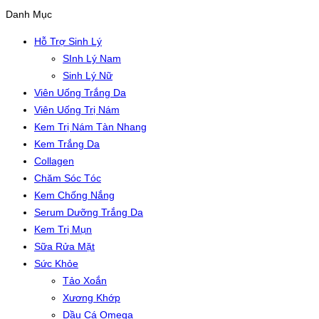
Danh Mục
Hỗ Trợ Sinh Lý
SInh Lý Nam
Sinh Lý Nữ
Viên Uống Trắng Da
Viên Uống Trị Nám
Kem Trị Nám Tàn Nhang
Kem Trắng Da
Collagen
Chăm Sóc Tóc
Kem Chống Nắng
Serum Dưỡng Trắng Da
Kem Trị Mụn
Sữa Rửa Mặt
Sức Khỏe
Tảo Xoắn
Xương Khớp
Dầu Cá Omega