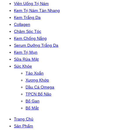
Viên Uống Trị Nám
Kem Trị Nám Tàn Nhang
Kem Trắng Da
Collagen
Chăm Sóc Tóc
Kem Chống Nắng
Serum Dưỡng Trắng Da
Kem Trị Mụn
Sữa Rửa Mặt
Sức Khỏe
Tảo Xoắn
Xương Khớp
Dầu Cá Omega
TPCN Bổ Não
Bổ Gan
Bổ Mắt
Trang Chủ
Sản Phẩm