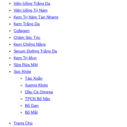
Viên Uống Trắng Da
Viên Uống Trị Nám
Kem Trị Nám Tàn Nhang
Kem Trắng Da
Collagen
Chăm Sóc Tóc
Kem Chống Nắng
Serum Dưỡng Trắng Da
Kem Trị Mụn
Sữa Rửa Mặt
Sức Khỏe
Tảo Xoắn
Xương Khớp
Dầu Cá Omega
TPCN Bổ Não
Bổ Gan
Bổ Mắt
Trang Chủ