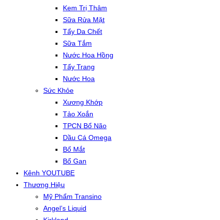
Kem Trị Thâm
Sữa Rửa Mặt
Tẩy Da Chết
Sữa Tắm
Nước Hoa Hồng
Tẩy Trang
Nước Hoa
Sức Khỏe
Xương Khớp
Tảo Xoắn
TPCN Bổ Não
Dầu Cá Omega
Bổ Mắt
Bổ Gan
Kênh YOUTUBE
Thương Hiệu
Mỹ Phẩm Transino
Angel’s Liquid