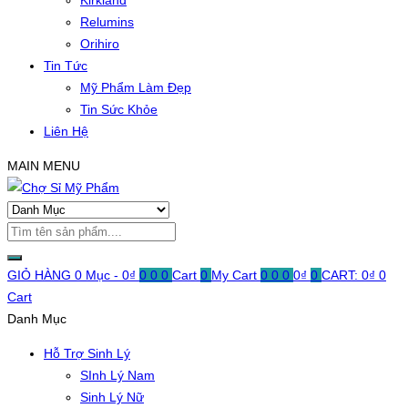
Kirkland
Relumins
Orihiro
Tin Tức
Mỹ Phẩm Làm Đẹp
Tin Sức Khỏe
Liên Hệ
MAIN MENU
GIỎ HÀNG
0 Mục -
0
₫
0
0
0
Cart
0
My Cart
0
0
0
0
₫
0
CART:
0
₫
0
Cart
Danh Mục
Hỗ Trợ Sinh Lý
SInh Lý Nam
Sinh Lý Nữ