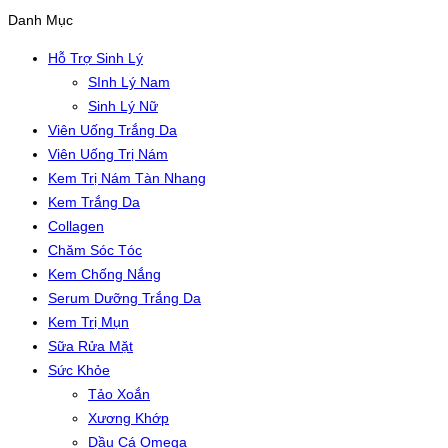
Danh Mục
Hỗ Trợ Sinh Lý
SInh Lý Nam
Sinh Lý Nữ
Viên Uống Trắng Da
Viên Uống Trị Nám
Kem Trị Nám Tàn Nhang
Kem Trắng Da
Collagen
Chăm Sóc Tóc
Kem Chống Nắng
Serum Dưỡng Trắng Da
Kem Trị Mụn
Sữa Rửa Mặt
Sức Khỏe
Tảo Xoắn
Xương Khớp
Dầu Cá Omega