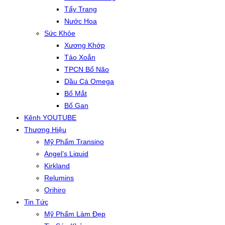
Tẩy Trang
Nước Hoa
Sức Khỏe
Xương Khớp
Tảo Xoắn
TPCN Bổ Não
Dầu Cá Omega
Bổ Mắt
Bổ Gan
Kênh YOUTUBE
Thương Hiệu
Mỹ Phẩm Transino
Angel’s Liquid
Kirkland
Relumins
Orihiro
Tin Tức
Mỹ Phẩm Làm Đẹp