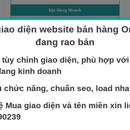
iao diện website bán hàng On
Sản phẩm bán chạy
đang rao bán
NEW
 tùy chỉnh giao diện, phù hợp vớ
Add to cart
đang kinh doanh
Sản phẩm mẫu 4
400,000
₫
 chức năng, chuẩn seo, load nh
NEW
Add to cart
ệ Mua giao diện và tên miền xin li
Sản phẩm mẫu 2
90239
350,000
₫
NEW