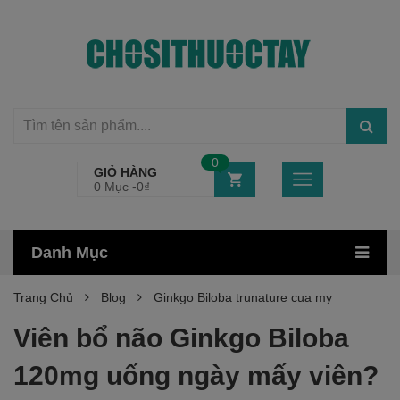
0
GIỎ HÀNG
0 Mục -
0
₫
Danh Mục
Trang Chủ
Blog
Ginkgo Biloba trunature cua my
Viên bổ não Ginkgo Biloba
120mg uống ngày mấy viên?