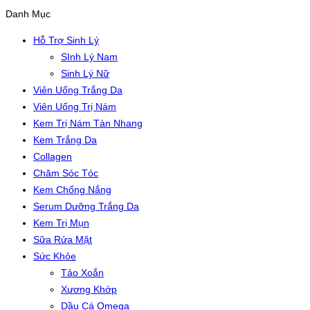
Danh Mục
Hỗ Trợ Sinh Lý
SInh Lý Nam
Sinh Lý Nữ
Viên Uống Trắng Da
Viên Uống Trị Nám
Kem Trị Nám Tàn Nhang
Kem Trắng Da
Collagen
Chăm Sóc Tóc
Kem Chống Nắng
Serum Dưỡng Trắng Da
Kem Trị Mụn
Sữa Rửa Mặt
Sức Khỏe
Tảo Xoắn
Xương Khớp
Dầu Cá Omega