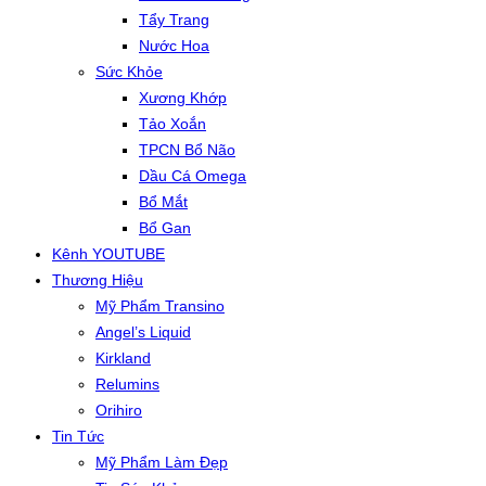
Tẩy Trang
Nước Hoa
Sức Khỏe
Xương Khớp
Tảo Xoắn
TPCN Bổ Não
Dầu Cá Omega
Bổ Mắt
Bổ Gan
Kênh YOUTUBE
Thương Hiệu
Mỹ Phẩm Transino
Angel’s Liquid
Kirkland
Relumins
Orihiro
Tin Tức
Mỹ Phẩm Làm Đẹp