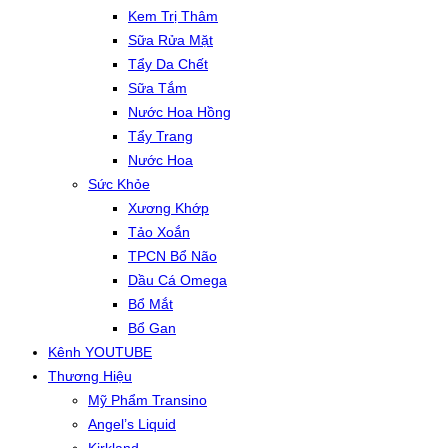
Kem Trị Thâm
Sữa Rửa Mặt
Tẩy Da Chết
Sữa Tắm
Nước Hoa Hồng
Tẩy Trang
Nước Hoa
Sức Khỏe
Xương Khớp
Tảo Xoắn
TPCN Bổ Não
Dầu Cá Omega
Bổ Mắt
Bổ Gan
Kênh YOUTUBE
Thương Hiệu
Mỹ Phẩm Transino
Angel’s Liquid