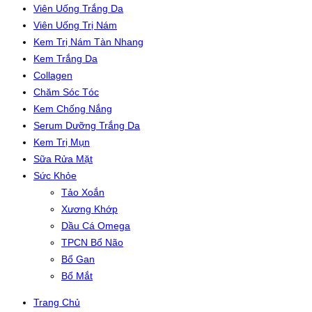
Viên Uống Trắng Da
Viên Uống Trị Nám
Kem Trị Nám Tàn Nhang
Kem Trắng Da
Collagen
Chăm Sóc Tóc
Kem Chống Nắng
Serum Dưỡng Trắng Da
Kem Trị Mụn
Sữa Rửa Mặt
Sức Khỏe
Tảo Xoắn
Xương Khớp
Dầu Cá Omega
TPCN Bổ Não
Bổ Gan
Bổ Mắt
Trang Chủ