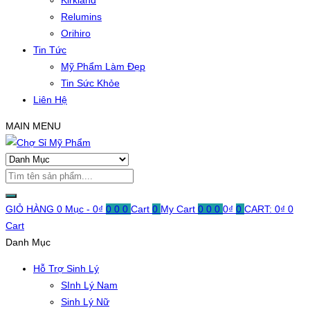
Kirkland
Relumins
Orihiro
Tin Tức
Mỹ Phẩm Làm Đẹp
Tin Sức Khỏe
Liên Hệ
MAIN MENU
GIỎ HÀNG
0 Mục -
0
₫
0
0
0
Cart
0
My Cart
0
0
0
0
₫
0
CART:
0
₫
0
Cart
Danh Mục
Hỗ Trợ Sinh Lý
SInh Lý Nam
Sinh Lý Nữ