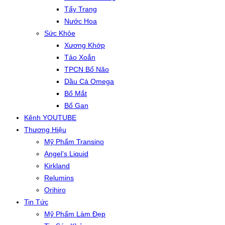
Tẩy Trang
Nước Hoa
Sức Khỏe
Xương Khớp
Tảo Xoắn
TPCN Bổ Não
Dầu Cá Omega
Bổ Mắt
Bổ Gan
Kênh YOUTUBE
Thương Hiệu
Mỹ Phẩm Transino
Angel’s Liquid
Kirkland
Relumins
Orihiro
Tin Tức
Mỹ Phẩm Làm Đẹp