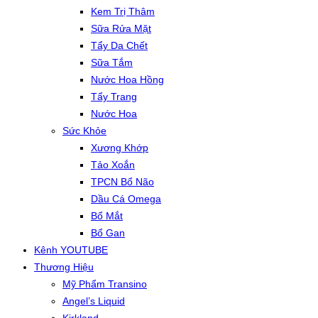
Kem Trị Thâm
Sữa Rửa Mặt
Tẩy Da Chết
Sữa Tắm
Nước Hoa Hồng
Tẩy Trang
Nước Hoa
Sức Khỏe
Xương Khớp
Tảo Xoắn
TPCN Bổ Não
Dầu Cá Omega
Bổ Mắt
Bổ Gan
Kênh YOUTUBE
Thương Hiệu
Mỹ Phẩm Transino
Angel’s Liquid