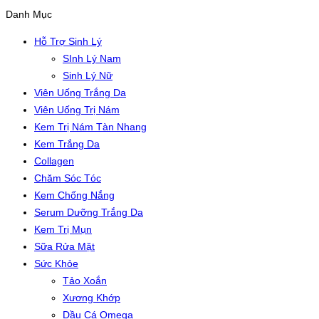
Danh Mục
Hỗ Trợ Sinh Lý
SInh Lý Nam
Sinh Lý Nữ
Viên Uống Trắng Da
Viên Uống Trị Nám
Kem Trị Nám Tàn Nhang
Kem Trắng Da
Collagen
Chăm Sóc Tóc
Kem Chống Nắng
Serum Dưỡng Trắng Da
Kem Trị Mụn
Sữa Rửa Mặt
Sức Khỏe
Tảo Xoắn
Xương Khớp
Dầu Cá Omega