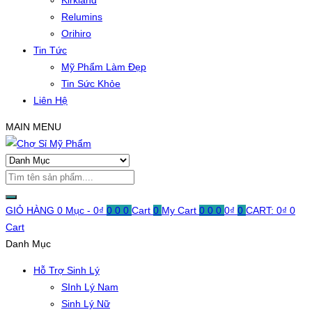
Kirkland
Relumins
Orihiro
Tin Tức
Mỹ Phẩm Làm Đẹp
Tin Sức Khỏe
Liên Hệ
MAIN MENU
GIỎ HÀNG
0 Mục -
0
₫
0
0
0
Cart
0
My Cart
0
0
0
0
₫
0
CART:
0
₫
0
Cart
Danh Mục
Hỗ Trợ Sinh Lý
SInh Lý Nam
Sinh Lý Nữ