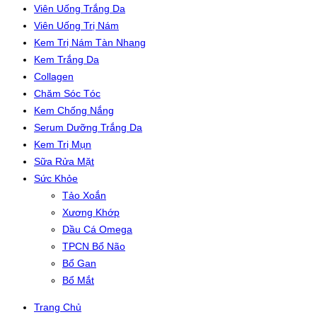
Viên Uống Trắng Da
Viên Uống Trị Nám
Kem Trị Nám Tàn Nhang
Kem Trắng Da
Collagen
Chăm Sóc Tóc
Kem Chống Nắng
Serum Dưỡng Trắng Da
Kem Trị Mụn
Sữa Rửa Mặt
Sức Khỏe
Tảo Xoắn
Xương Khớp
Dầu Cá Omega
TPCN Bổ Não
Bổ Gan
Bổ Mắt
Trang Chủ