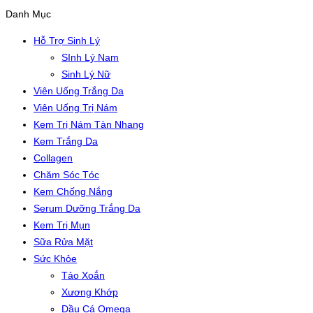
Danh Mục
Hỗ Trợ Sinh Lý
SInh Lý Nam
Sinh Lý Nữ
Viên Uống Trắng Da
Viên Uống Trị Nám
Kem Trị Nám Tàn Nhang
Kem Trắng Da
Collagen
Chăm Sóc Tóc
Kem Chống Nắng
Serum Dưỡng Trắng Da
Kem Trị Mụn
Sữa Rửa Mặt
Sức Khỏe
Tảo Xoắn
Xương Khớp
Dầu Cá Omega