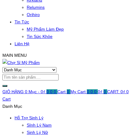
Kirkland
Relumins
Orihiro
Tin Tức
Mỹ Phẩm Làm Đẹp
Tin Sức Khỏe
Liên Hệ
MAIN MENU
GIỎ HÀNG
0 Mục -
0
₫
0
0
0
Cart
0
My Cart
0
0
0
0
₫
0
CART:
0
₫
0
Cart
Danh Mục
Hỗ Trợ Sinh Lý
SInh Lý Nam
Sinh Lý Nữ