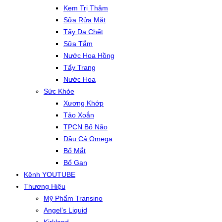
Kem Trị Thâm
Sữa Rửa Mặt
Tẩy Da Chết
Sữa Tắm
Nước Hoa Hồng
Tẩy Trang
Nước Hoa
Sức Khỏe
Xương Khớp
Tảo Xoắn
TPCN Bổ Não
Dầu Cá Omega
Bổ Mắt
Bổ Gan
Kênh YOUTUBE
Thương Hiệu
Mỹ Phẩm Transino
Angel’s Liquid