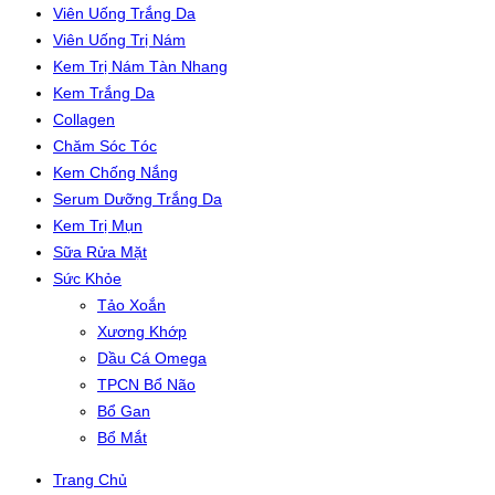
Viên Uống Trắng Da
Viên Uống Trị Nám
Kem Trị Nám Tàn Nhang
Kem Trắng Da
Collagen
Chăm Sóc Tóc
Kem Chống Nắng
Serum Dưỡng Trắng Da
Kem Trị Mụn
Sữa Rửa Mặt
Sức Khỏe
Tảo Xoắn
Xương Khớp
Dầu Cá Omega
TPCN Bổ Não
Bổ Gan
Bổ Mắt
Trang Chủ