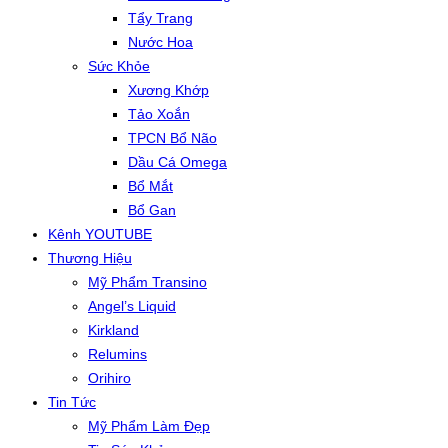
Tẩy Trang
Nước Hoa
Sức Khỏe
Xương Khớp
Tảo Xoắn
TPCN Bổ Não
Dầu Cá Omega
Bổ Mắt
Bổ Gan
Kênh YOUTUBE
Thương Hiệu
Mỹ Phẩm Transino
Angel’s Liquid
Kirkland
Relumins
Orihiro
Tin Tức
Mỹ Phẩm Làm Đẹp