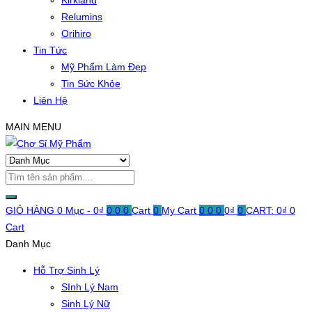
Kirkland
Relumins
Orihiro
Tin Tức
Mỹ Phẩm Làm Đẹp
Tin Sức Khỏe
Liên Hệ
MAIN MENU
GIỎ HÀNG
0 Mục -
0
₫
0
0
0
Cart
0
My Cart
0
0
0
0
₫
0
CART:
0
₫
0
Cart
Danh Mục
Hỗ Trợ Sinh Lý
SInh Lý Nam
Sinh Lý Nữ