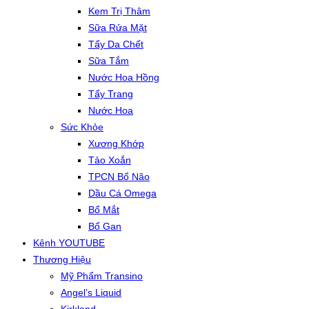
Kem Trị Thâm
Sữa Rửa Mặt
Tẩy Da Chết
Sữa Tắm
Nước Hoa Hồng
Tẩy Trang
Nước Hoa
Sức Khỏe
Xương Khớp
Tảo Xoắn
TPCN Bổ Não
Dầu Cá Omega
Bổ Mắt
Bổ Gan
Kênh YOUTUBE
Thương Hiệu
Mỹ Phẩm Transino
Angel’s Liquid