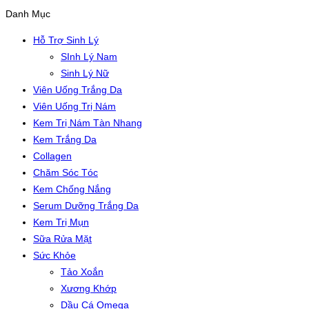
Danh Mục
Hỗ Trợ Sinh Lý
SInh Lý Nam
Sinh Lý Nữ
Viên Uống Trắng Da
Viên Uống Trị Nám
Kem Trị Nám Tàn Nhang
Kem Trắng Da
Collagen
Chăm Sóc Tóc
Kem Chống Nắng
Serum Dưỡng Trắng Da
Kem Trị Mụn
Sữa Rửa Mặt
Sức Khỏe
Tảo Xoắn
Xương Khớp
Dầu Cá Omega