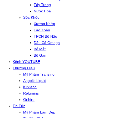
Tẩy Trang
Nước Hoa
Sức Khỏe
Xương Khớp
Tảo Xoắn
TPCN Bổ Não
Dầu Cá Omega
Bổ Mắt
Bổ Gan
Kênh YOUTUBE
Thương Hiệu
Mỹ Phẩm Transino
Angel’s Liquid
Kirkland
Relumins
Orihiro
Tin Tức
Mỹ Phẩm Làm Đẹp