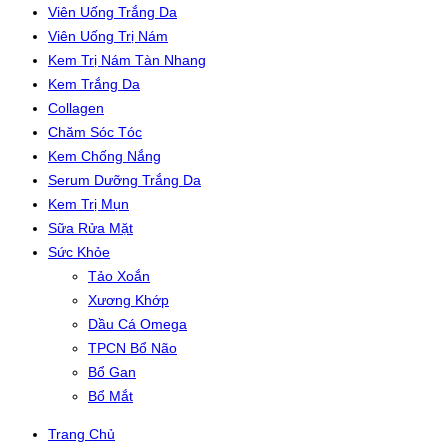
Viên Uống Trắng Da
Viên Uống Trị Nám
Kem Trị Nám Tàn Nhang
Kem Trắng Da
Collagen
Chăm Sóc Tóc
Kem Chống Nắng
Serum Dưỡng Trắng Da
Kem Trị Mụn
Sữa Rửa Mặt
Sức Khỏe
Tảo Xoắn
Xương Khớp
Dầu Cá Omega
TPCN Bổ Não
Bổ Gan
Bổ Mắt
Trang Chủ