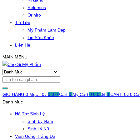
Kirkland
Relumins
Orihiro
Tin Tức
Mỹ Phẩm Làm Đẹp
Tin Sức Khỏe
Liên Hệ
MAIN MENU
GIỎ HÀNG
0 Mục -
0
₫
0
0
0
Cart
0
My Cart
0
0
0
0
₫
0
CART:
0
₫
0
Ca
Danh Mục
Hỗ Trợ Sinh Lý
SInh Lý Nam
Sinh Lý Nữ
Viên Uống Trắng Da