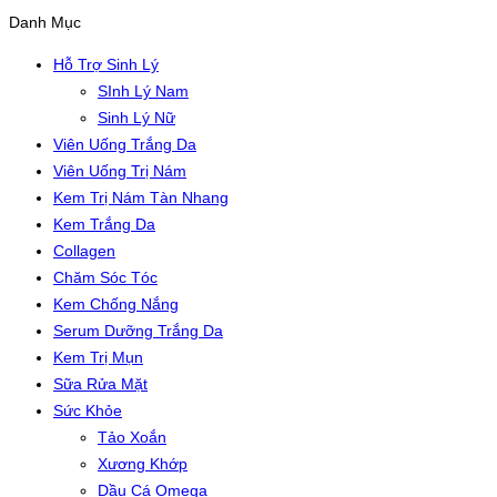
Danh Mục
Hỗ Trợ Sinh Lý
SInh Lý Nam
Sinh Lý Nữ
Viên Uống Trắng Da
Viên Uống Trị Nám
Kem Trị Nám Tàn Nhang
Kem Trắng Da
Collagen
Chăm Sóc Tóc
Kem Chống Nắng
Serum Dưỡng Trắng Da
Kem Trị Mụn
Sữa Rửa Mặt
Sức Khỏe
Tảo Xoắn
Xương Khớp
Dầu Cá Omega