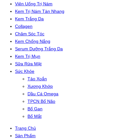
Viên Uống Trị Nám
Kem Trị Nám Tàn Nhang
Kem Trắng Da
Collagen
Chăm Sóc Tóc
Kem Chống Nắng
Serum Dưỡng Trắng Da
Kem Trị Mụn
Sữa Rửa Mặt
Sức Khỏe
Tảo Xoắn
Xương Khớp
Dầu Cá Omega
TPCN Bổ Não
Bổ Gan
Bổ Mắt
Trang Chủ
Sản Phẩm