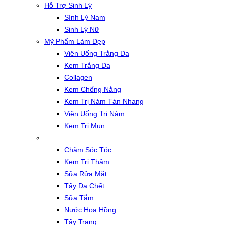
Hỗ Trợ Sinh Lý
SInh Lý Nam
Sinh Lý Nữ
Mỹ Phẩm Làm Đẹp
Viên Uống Trắng Da
Kem Trắng Da
Collagen
Kem Chống Nắng
Kem Trị Nám Tàn Nhang
Viên Uống Trị Nám
Kem Trị Mụn
…
Chăm Sóc Tóc
Kem Trị Thâm
Sữa Rửa Mặt
Tẩy Da Chết
Sữa Tắm
Nước Hoa Hồng
Tẩy Trang