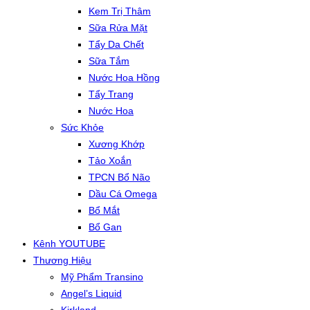
Kem Trị Thâm
Sữa Rửa Mặt
Tẩy Da Chết
Sữa Tắm
Nước Hoa Hồng
Tẩy Trang
Nước Hoa
Sức Khỏe
Xương Khớp
Tảo Xoắn
TPCN Bổ Não
Dầu Cá Omega
Bổ Mắt
Bổ Gan
Kênh YOUTUBE
Thương Hiệu
Mỹ Phẩm Transino
Angel’s Liquid