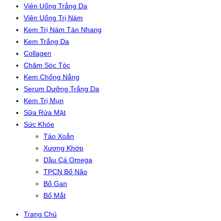
Viên Uống Trắng Da
Viên Uống Trị Nám
Kem Trị Nám Tàn Nhang
Kem Trắng Da
Collagen
Chăm Sóc Tóc
Kem Chống Nắng
Serum Dưỡng Trắng Da
Kem Trị Mụn
Sữa Rửa Mặt
Sức Khỏe
Tảo Xoắn
Xương Khớp
Dầu Cá Omega
TPCN Bổ Não
Bổ Gan
Bổ Mắt
Trang Chủ