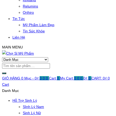
Kirkland
Relumins
Orihiro
Tin Tức
Mỹ Phẩm Làm Đẹp
Tin Sức Khỏe
Liên Hệ
MAIN MENU
GIỎ HÀNG
0 Mục -
0
₫
0
0
0
Cart
0
My Cart
0
0
0
0
₫
0
CART:
0
₫
0
Cart
Danh Mục
Hỗ Trợ Sinh Lý
SInh Lý Nam
Sinh Lý Nữ