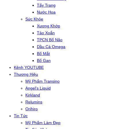
Tẩy Trang
Nước Hoa
Sức Khỏe
Xương Khớp
Tảo Xoắn
TPCN Bổ Não
Dầu Cá Omega
Bổ Mắt
Bổ Gan
Kênh YOUTUBE
Thương Hiệu
Mỹ Phẩm Transino
Angel’s Liquid
Kirkland
Relumins
Orihiro
Tin Tức
Mỹ Phẩm Làm Đẹp