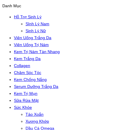
Danh Mục
Hỗ Trợ Sinh Lý
SInh Lý Nam
Sinh Lý Nữ
Viên Uống Trắng Da
Viên Uống Trị Nám
Kem Trị Nám Tàn Nhang
Kem Trắng Da
Collagen
Chăm Sóc Tóc
Kem Chống Nắng
Serum Dưỡng Trắng Da
Kem Trị Mụn
Sữa Rửa Mặt
Sức Khỏe
Tảo Xoắn
Xương Khớp
Dầu Cá Omega