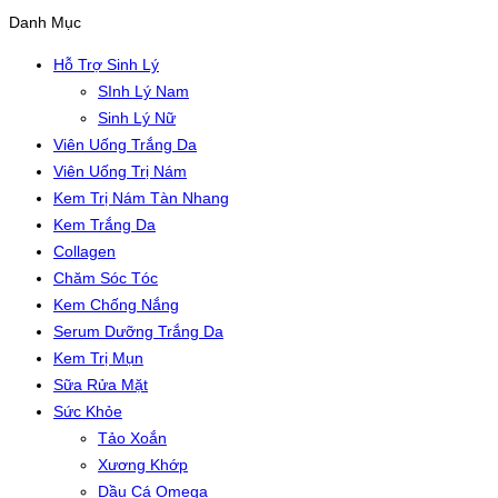
Danh Mục
Hỗ Trợ Sinh Lý
SInh Lý Nam
Sinh Lý Nữ
Viên Uống Trắng Da
Viên Uống Trị Nám
Kem Trị Nám Tàn Nhang
Kem Trắng Da
Collagen
Chăm Sóc Tóc
Kem Chống Nắng
Serum Dưỡng Trắng Da
Kem Trị Mụn
Sữa Rửa Mặt
Sức Khỏe
Tảo Xoắn
Xương Khớp
Dầu Cá Omega