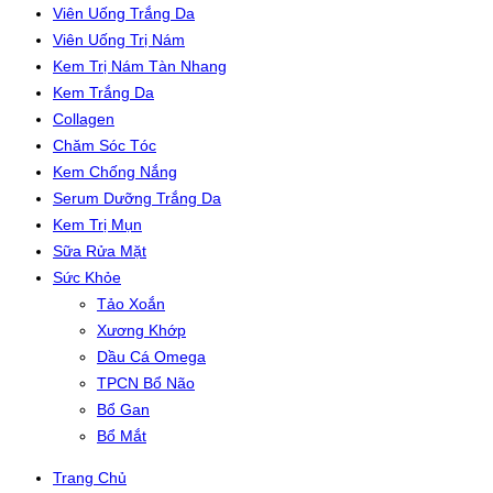
Viên Uống Trắng Da
Viên Uống Trị Nám
Kem Trị Nám Tàn Nhang
Kem Trắng Da
Collagen
Chăm Sóc Tóc
Kem Chống Nắng
Serum Dưỡng Trắng Da
Kem Trị Mụn
Sữa Rửa Mặt
Sức Khỏe
Tảo Xoắn
Xương Khớp
Dầu Cá Omega
TPCN Bổ Não
Bổ Gan
Bổ Mắt
Trang Chủ