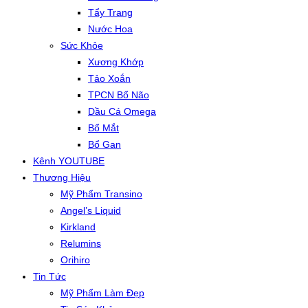
Tẩy Trang
Nước Hoa
Sức Khỏe
Xương Khớp
Tảo Xoắn
TPCN Bổ Não
Dầu Cá Omega
Bổ Mắt
Bổ Gan
Kênh YOUTUBE
Thương Hiệu
Mỹ Phẩm Transino
Angel’s Liquid
Kirkland
Relumins
Orihiro
Tin Tức
Mỹ Phẩm Làm Đẹp