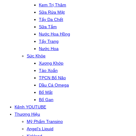
Kem Trị Thâm
Sữa Rửa Mặt
Tẩy Da Chết
Sữa Tắm
Nước Hoa Hồng
Tẩy Trang
Nước Hoa
Sức Khỏe
Xương Khớp
Tảo Xoắn
TPCN Bổ Não
Dầu Cá Omega
Bổ Mắt
Bổ Gan
Kênh YOUTUBE
Thương Hiệu
Mỹ Phẩm Transino
Angel’s Liquid