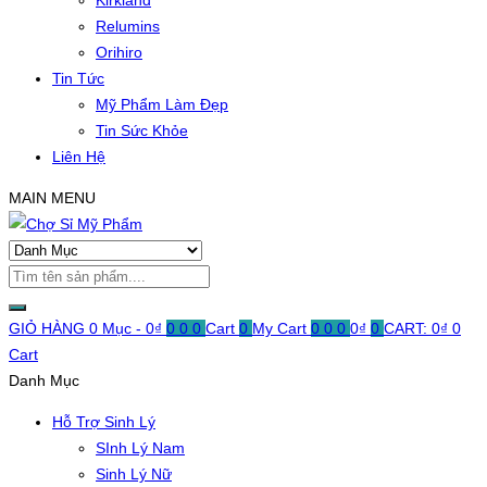
Kirkland
Relumins
Orihiro
Tin Tức
Mỹ Phẩm Làm Đẹp
Tin Sức Khỏe
Liên Hệ
MAIN MENU
GIỎ HÀNG
0 Mục -
0
₫
0
0
0
Cart
0
My Cart
0
0
0
0
₫
0
CART:
0
₫
0
Cart
Danh Mục
Hỗ Trợ Sinh Lý
SInh Lý Nam
Sinh Lý Nữ