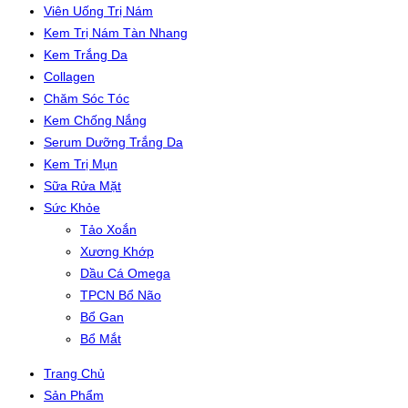
Viên Uống Trị Nám
Kem Trị Nám Tàn Nhang
Kem Trắng Da
Collagen
Chăm Sóc Tóc
Kem Chống Nắng
Serum Dưỡng Trắng Da
Kem Trị Mụn
Sữa Rửa Mặt
Sức Khỏe
Tảo Xoắn
Xương Khớp
Dầu Cá Omega
TPCN Bổ Não
Bổ Gan
Bổ Mắt
Trang Chủ
Sản Phẩm