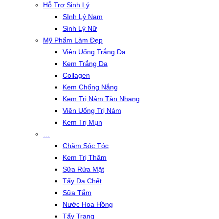
Hỗ Trợ Sinh Lý
SInh Lý Nam
Sinh Lý Nữ
Mỹ Phẩm Làm Đẹp
Viên Uống Trắng Da
Kem Trắng Da
Collagen
Kem Chống Nắng
Kem Trị Nám Tàn Nhang
Viên Uống Trị Nám
Kem Trị Mụn
…
Chăm Sóc Tóc
Kem Trị Thâm
Sữa Rửa Mặt
Tẩy Da Chết
Sữa Tắm
Nước Hoa Hồng
Tẩy Trang