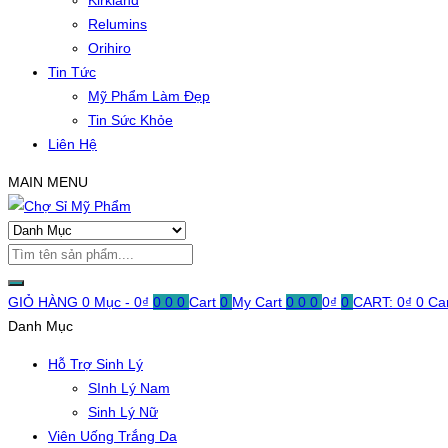
Kirkland
Relumins
Orihiro
Tin Tức
Mỹ Phẩm Làm Đẹp
Tin Sức Khỏe
Liên Hệ
MAIN MENU
GIỎ HÀNG
0 Mục -
0
₫
0
0
0
Cart
0
My Cart
0
0
0
0
₫
0
CART:
0
₫
0
Ca
Danh Mục
Hỗ Trợ Sinh Lý
SInh Lý Nam
Sinh Lý Nữ
Viên Uống Trắng Da