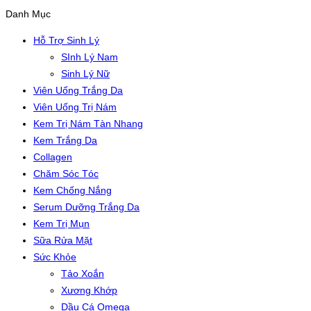
Danh Mục
Hỗ Trợ Sinh Lý
SInh Lý Nam
Sinh Lý Nữ
Viên Uống Trắng Da
Viên Uống Trị Nám
Kem Trị Nám Tàn Nhang
Kem Trắng Da
Collagen
Chăm Sóc Tóc
Kem Chống Nắng
Serum Dưỡng Trắng Da
Kem Trị Mụn
Sữa Rửa Mặt
Sức Khỏe
Tảo Xoắn
Xương Khớp
Dầu Cá Omega