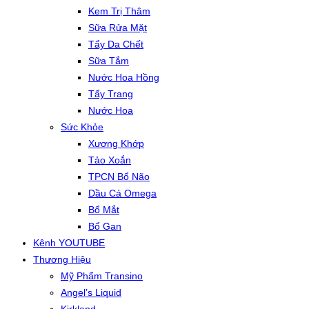
Kem Trị Thâm
Sữa Rửa Mặt
Tẩy Da Chết
Sữa Tắm
Nước Hoa Hồng
Tẩy Trang
Nước Hoa
Sức Khỏe
Xương Khớp
Tảo Xoắn
TPCN Bổ Não
Dầu Cá Omega
Bổ Mắt
Bổ Gan
Kênh YOUTUBE
Thương Hiệu
Mỹ Phẩm Transino
Angel’s Liquid