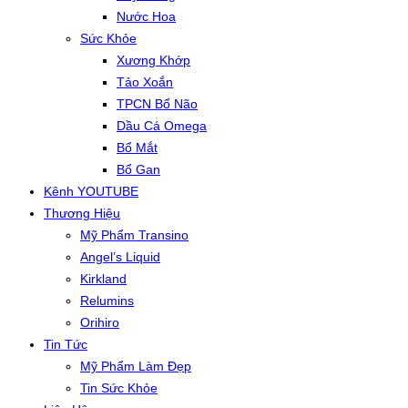
Nước Hoa
Sức Khỏe
Xương Khớp
Tảo Xoắn
TPCN Bổ Não
Dầu Cá Omega
Bổ Mắt
Bổ Gan
Kênh YOUTUBE
Thương Hiệu
Mỹ Phẩm Transino
Angel’s Liquid
Kirkland
Relumins
Orihiro
Tin Tức
Mỹ Phẩm Làm Đẹp
Tin Sức Khỏe