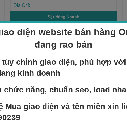
iao diện website bán hàng On
đang rao bán
Sản phẩm bán chạy
 tùy chỉnh giao diện, phù hợp vớ
NEW
Add to cart
đang kinh doanh
Sản phẩm mẫu 3
400,000
₫
 chức năng, chuẩn seo, load nh
NEW
Add to cart
ệ Mua giao diện và tên miền xin li
Sản phẩm mẫu 6
90239
400,000
₫