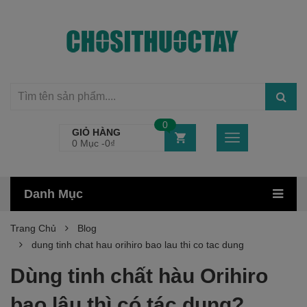
0
GIỎ HÀNG
0 Mục -
0
₫
Danh Mục
Trang Chủ
Blog
dung tinh chat hau orihiro bao lau thi co tac dung
Dùng tinh chất hàu Orihiro
bao lâu thì có tác dụng?