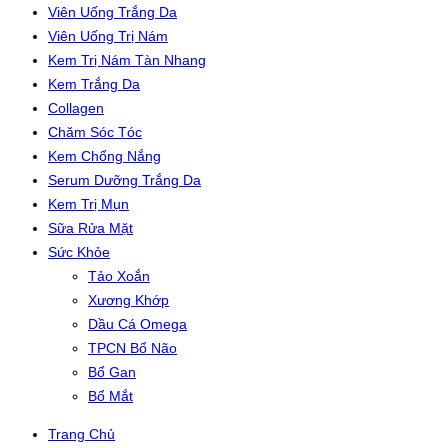
Viên Uống Trắng Da
Viên Uống Trị Nám
Kem Trị Nám Tàn Nhang
Kem Trắng Da
Collagen
Chăm Sóc Tóc
Kem Chống Nắng
Serum Dưỡng Trắng Da
Kem Trị Mụn
Sữa Rửa Mặt
Sức Khỏe
Tảo Xoắn
Xương Khớp
Dầu Cá Omega
TPCN Bổ Não
Bổ Gan
Bổ Mắt
Trang Chủ