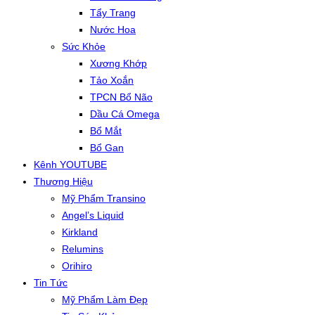
Tẩy Trang
Nước Hoa
Sức Khỏe
Xương Khớp
Tảo Xoắn
TPCN Bổ Não
Dầu Cá Omega
Bổ Mắt
Bổ Gan
Kênh YOUTUBE
Thương Hiệu
Mỹ Phẩm Transino
Angel’s Liquid
Kirkland
Relumins
Orihiro
Tin Tức
Mỹ Phẩm Làm Đẹp