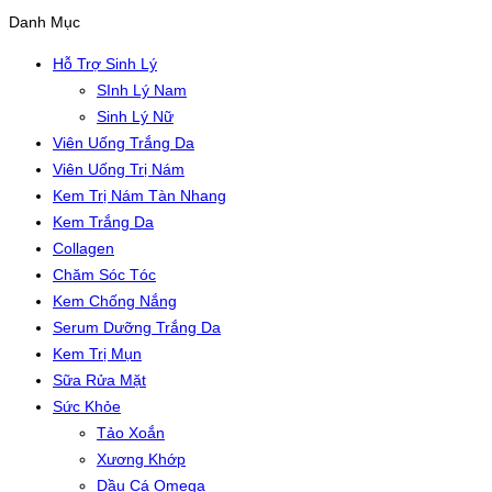
Danh Mục
Hỗ Trợ Sinh Lý
SInh Lý Nam
Sinh Lý Nữ
Viên Uống Trắng Da
Viên Uống Trị Nám
Kem Trị Nám Tàn Nhang
Kem Trắng Da
Collagen
Chăm Sóc Tóc
Kem Chống Nắng
Serum Dưỡng Trắng Da
Kem Trị Mụn
Sữa Rửa Mặt
Sức Khỏe
Tảo Xoắn
Xương Khớp
Dầu Cá Omega