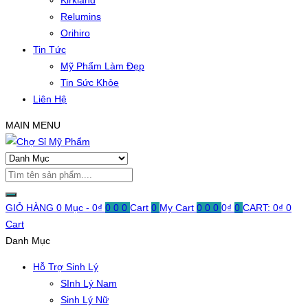
Kirkland
Relumins
Orihiro
Tin Tức
Mỹ Phẩm Làm Đẹp
Tin Sức Khỏe
Liên Hệ
MAIN MENU
GIỎ HÀNG
0 Mục -
0
₫
0
0
0
Cart
0
My Cart
0
0
0
0
₫
0
CART:
0
₫
0
Cart
Danh Mục
Hỗ Trợ Sinh Lý
SInh Lý Nam
Sinh Lý Nữ