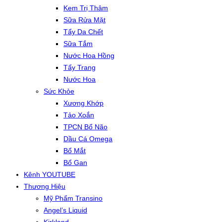
Kem Trị Thâm
Sữa Rửa Mặt
Tẩy Da Chết
Sữa Tắm
Nước Hoa Hồng
Tẩy Trang
Nước Hoa
Sức Khỏe
Xương Khớp
Tảo Xoắn
TPCN Bổ Não
Dầu Cá Omega
Bổ Mắt
Bổ Gan
Kênh YOUTUBE
Thương Hiệu
Mỹ Phẩm Transino
Angel’s Liquid