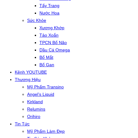
Tẩy Trang
Nước Hoa
Sức Khỏe
Xương Khớp
Tảo Xoắn
TPCN Bổ Não
Dầu Cá Omega
Bổ Mắt
Bổ Gan
Kênh YOUTUBE
Thương Hiệu
Mỹ Phẩm Transino
Angel’s Liquid
Kirkland
Relumins
Orihiro
Tin Tức
Mỹ Phẩm Làm Đẹp