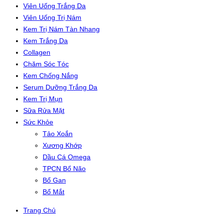
Viên Uống Trắng Da
Viên Uống Trị Nám
Kem Trị Nám Tàn Nhang
Kem Trắng Da
Collagen
Chăm Sóc Tóc
Kem Chống Nắng
Serum Dưỡng Trắng Da
Kem Trị Mụn
Sữa Rửa Mặt
Sức Khỏe
Tảo Xoắn
Xương Khớp
Dầu Cá Omega
TPCN Bổ Não
Bổ Gan
Bổ Mắt
Trang Chủ