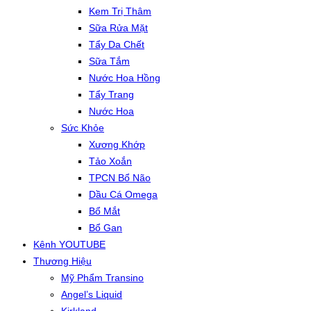
Kem Trị Thâm
Sữa Rửa Mặt
Tẩy Da Chết
Sữa Tắm
Nước Hoa Hồng
Tẩy Trang
Nước Hoa
Sức Khỏe
Xương Khớp
Tảo Xoắn
TPCN Bổ Não
Dầu Cá Omega
Bổ Mắt
Bổ Gan
Kênh YOUTUBE
Thương Hiệu
Mỹ Phẩm Transino
Angel’s Liquid