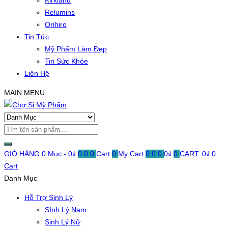
Kirkland
Relumins
Orihiro
Tin Tức
Mỹ Phẩm Làm Đẹp
Tin Sức Khỏe
Liên Hệ
MAIN MENU
GIỎ HÀNG
0 Mục -
0
₫
0
0
0
Cart
0
My Cart
0
0
0
0
₫
0
CART:
0
₫
0
Cart
Danh Mục
Hỗ Trợ Sinh Lý
SInh Lý Nam
Sinh Lý Nữ