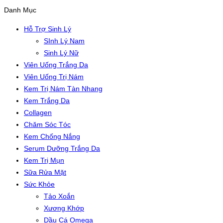
Danh Mục
Hỗ Trợ Sinh Lý
SInh Lý Nam
Sinh Lý Nữ
Viên Uống Trắng Da
Viên Uống Trị Nám
Kem Trị Nám Tàn Nhang
Kem Trắng Da
Collagen
Chăm Sóc Tóc
Kem Chống Nắng
Serum Dưỡng Trắng Da
Kem Trị Mụn
Sữa Rửa Mặt
Sức Khỏe
Tảo Xoắn
Xương Khớp
Dầu Cá Omega