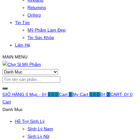
Kirkland
Relumins
Orihiro
Tin Tức
Mỹ Phẩm Làm Đẹp
Tin Sức Khỏe
Liên Hệ
MAIN MENU
GIỎ HÀNG
0 Mục -
0
₫
0
0
0
Cart
0
My Cart
0
0
0
0
₫
0
CART:
0
₫
0
Cart
Danh Mục
Hỗ Trợ Sinh Lý
SInh Lý Nam
Sinh Lý Nữ