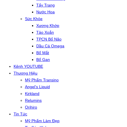
Tẩy Trang
Nước Hoa
Sức Khỏe
Xương Khớp
Tảo Xoắn
TPCN Bổ Não
Dầu Cá Omega
Bổ Mắt
Bổ Gan
Kênh YOUTUBE
Thương Hiệu
Mỹ Phẩm Transino
Angel’s Liquid
Kirkland
Relumins
Orihiro
Tin Tức
Mỹ Phẩm Làm Đẹp