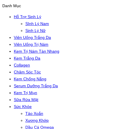
Danh Mục
Hỗ Trợ Sinh Lý
SInh Lý Nam
Sinh Lý Nữ
Viên Uống Trắng Da
Viên Uống Trị Nám
Kem Trị Nám Tàn Nhang
Kem Trắng Da
Collagen
Chăm Sóc Tóc
Kem Chống Nắng
Serum Dưỡng Trắng Da
Kem Trị Mụn
Sữa Rửa Mặt
Sức Khỏe
Tảo Xoắn
Xương Khớp
Dầu Cá Omega