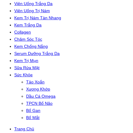
Viên Uống Trắng Da
Viên Uống Trị Nám
Kem Trị Nám Tàn Nhang
Kem Trắng Da
Collagen
Chăm Sóc Tóc
Kem Chống Nắng
Serum Dưỡng Trắng Da
Kem Trị Mụn
Sữa Rửa Mặt
Sức Khỏe
Tảo Xoắn
Xương Khớp
Dầu Cá Omega
TPCN Bổ Não
Bổ Gan
Bổ Mắt
Trang Chủ