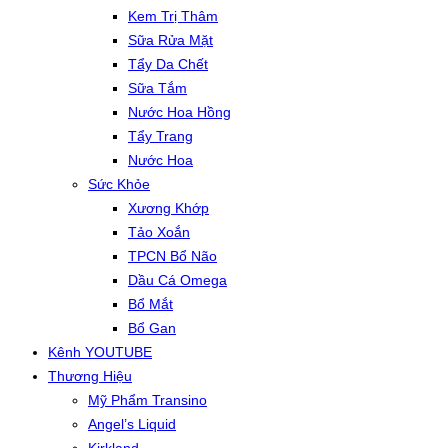
Kem Trị Thâm
Sữa Rửa Mặt
Tẩy Da Chết
Sữa Tắm
Nước Hoa Hồng
Tẩy Trang
Nước Hoa
Sức Khỏe
Xương Khớp
Tảo Xoắn
TPCN Bổ Não
Dầu Cá Omega
Bổ Mắt
Bổ Gan
Kênh YOUTUBE
Thương Hiệu
Mỹ Phẩm Transino
Angel’s Liquid