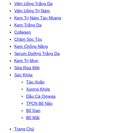
Viên Uống Trắng Da
Viên Uống Trị Nám
Kem Trị Nám Tàn Nhang
Kem Trắng Da
Collagen
Chăm Sóc Tóc
Kem Chống Nắng
Serum Dưỡng Trắng Da
Kem Trị Mụn
Sữa Rửa Mặt
Sức Khỏe
Tảo Xoắn
Xương Khớp
Dầu Cá Omega
TPCN Bổ Não
Bổ Gan
Bổ Mắt
Trang Chủ