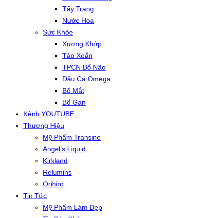
Tẩy Trang
Nước Hoa
Sức Khỏe
Xương Khớp
Tảo Xoắn
TPCN Bổ Não
Dầu Cá Omega
Bổ Mắt
Bổ Gan
Kênh YOUTUBE
Thương Hiệu
Mỹ Phẩm Transino
Angel’s Liquid
Kirkland
Relumins
Orihiro
Tin Tức
Mỹ Phẩm Làm Đẹp