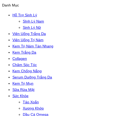
Danh Mục
Hỗ Trợ Sinh Lý
SInh Lý Nam
Sinh Lý Nữ
Viên Uống Trắng Da
Viên Uống Trị Nám
Kem Trị Nám Tàn Nhang
Kem Trắng Da
Collagen
Chăm Sóc Tóc
Kem Chống Nắng
Serum Dưỡng Trắng Da
Kem Trị Mụn
Sữa Rửa Mặt
Sức Khỏe
Tảo Xoắn
Xương Khớp
Dầu Cá Omega