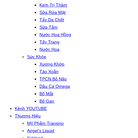
Kem Trị Thâm
Sữa Rửa Mặt
Tẩy Da Chết
Sữa Tắm
Nước Hoa Hồng
Tẩy Trang
Nước Hoa
Sức Khỏe
Xương Khớp
Tảo Xoắn
TPCN Bổ Não
Dầu Cá Omega
Bổ Mắt
Bổ Gan
Kênh YOUTUBE
Thương Hiệu
Mỹ Phẩm Transino
Angel’s Liquid