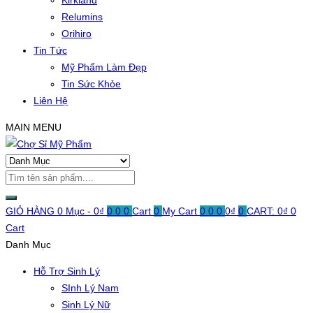
Kirkland
Relumins
Orihiro
Tin Tức
Mỹ Phẩm Làm Đẹp
Tin Sức Khỏe
Liên Hệ
MAIN MENU
GIỎ HÀNG
0 Mục -
0
₫
0
0
0
Cart
0
My Cart
0
0
0
0
₫
0
CART:
0
₫
0
Cart
Danh Mục
Hỗ Trợ Sinh Lý
SInh Lý Nam
Sinh Lý Nữ