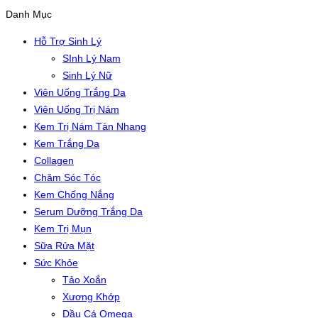
Danh Mục
Hỗ Trợ Sinh Lý
SInh Lý Nam
Sinh Lý Nữ
Viên Uống Trắng Da
Viên Uống Trị Nám
Kem Trị Nám Tàn Nhang
Kem Trắng Da
Collagen
Chăm Sóc Tóc
Kem Chống Nắng
Serum Dưỡng Trắng Da
Kem Trị Mụn
Sữa Rửa Mặt
Sức Khỏe
Tảo Xoắn
Xương Khớp
Dầu Cá Omega