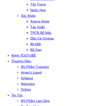
Tẩy Trang
Nước Hoa
Sức Khỏe
Xương Khớp
Tảo Xoắn
TPCN Bổ Não
Dầu Cá Omega
Bổ Mắt
Bổ Gan
Kênh YOUTUBE
Thương Hiệu
Mỹ Phẩm Transino
Angel’s Liquid
Kirkland
Relumins
Orihiro
Tin Tức
Mỹ Phẩm Làm Đẹp