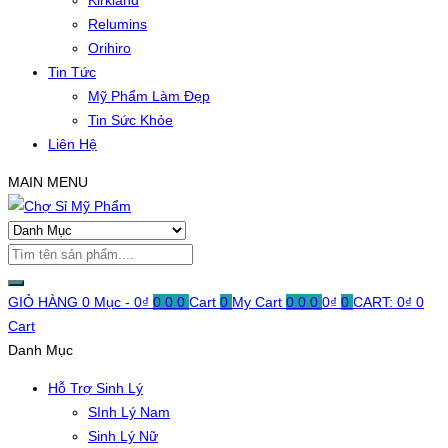
Kirkland
Relumins
Orihiro
Tin Tức
Mỹ Phẩm Làm Đẹp
Tin Sức Khỏe
Liên Hệ
MAIN MENU
GIỎ HÀNG
0 Mục -
0
₫
0
0
0
Cart
0
My Cart
0
0
0
0
₫
0
CART:
0
₫
0
Cart
Danh Mục
Hỗ Trợ Sinh Lý
SInh Lý Nam
Sinh Lý Nữ