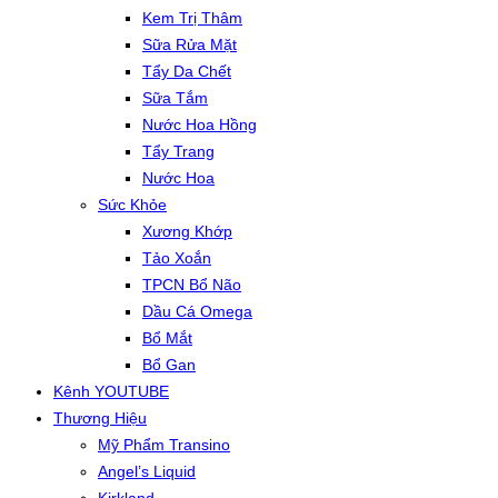
Kem Trị Thâm
Sữa Rửa Mặt
Tẩy Da Chết
Sữa Tắm
Nước Hoa Hồng
Tẩy Trang
Nước Hoa
Sức Khỏe
Xương Khớp
Tảo Xoắn
TPCN Bổ Não
Dầu Cá Omega
Bổ Mắt
Bổ Gan
Kênh YOUTUBE
Thương Hiệu
Mỹ Phẩm Transino
Angel’s Liquid