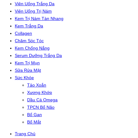
Viên Uống Trắng Da
Viên Uống Trị Nám
Kem Trị Nám Tàn Nhang
Kem Trắng Da
Collagen
Chăm Sóc Tóc
Kem Chống Nắng
Serum Dưỡng Trắng Da
Kem Trị Mụn
Sữa Rửa Mặt
Sức Khỏe
Tảo Xoắn
Xương Khớp
Dầu Cá Omega
TPCN Bổ Não
Bổ Gan
Bổ Mắt
Trang Chủ