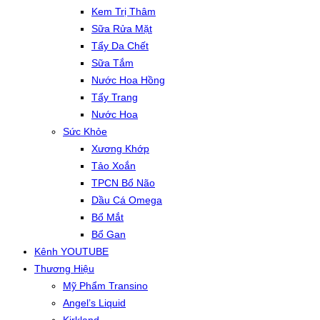
Kem Trị Thâm
Sữa Rửa Mặt
Tẩy Da Chết
Sữa Tắm
Nước Hoa Hồng
Tẩy Trang
Nước Hoa
Sức Khỏe
Xương Khớp
Tảo Xoắn
TPCN Bổ Não
Dầu Cá Omega
Bổ Mắt
Bổ Gan
Kênh YOUTUBE
Thương Hiệu
Mỹ Phẩm Transino
Angel’s Liquid