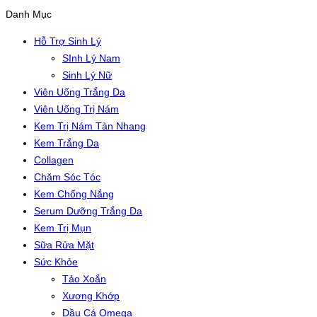
Danh Mục
Hỗ Trợ Sinh Lý
SInh Lý Nam
Sinh Lý Nữ
Viên Uống Trắng Da
Viên Uống Trị Nám
Kem Trị Nám Tàn Nhang
Kem Trắng Da
Collagen
Chăm Sóc Tóc
Kem Chống Nắng
Serum Dưỡng Trắng Da
Kem Trị Mụn
Sữa Rửa Mặt
Sức Khỏe
Tảo Xoắn
Xương Khớp
Dầu Cá Omega