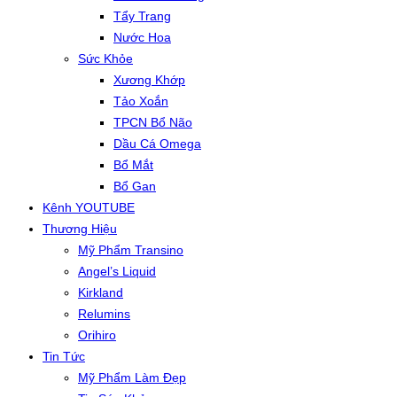
Tẩy Trang
Nước Hoa
Sức Khỏe
Xương Khớp
Tảo Xoắn
TPCN Bổ Não
Dầu Cá Omega
Bổ Mắt
Bổ Gan
Kênh YOUTUBE
Thương Hiệu
Mỹ Phẩm Transino
Angel’s Liquid
Kirkland
Relumins
Orihiro
Tin Tức
Mỹ Phẩm Làm Đẹp