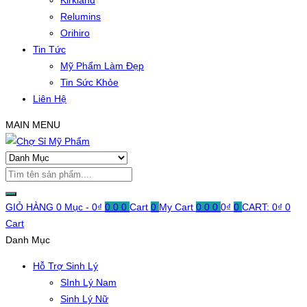
Kirkland
Relumins
Orihiro
Tin Tức
Mỹ Phẩm Làm Đẹp
Tin Sức Khỏe
Liên Hệ
MAIN MENU
GIỎ HÀNG
0 Mục -
0
₫
0
0
0
Cart
0
My Cart
0
0
0
0
₫
0
CART:
0
₫
0
Cart
Danh Mục
Hỗ Trợ Sinh Lý
SInh Lý Nam
Sinh Lý Nữ