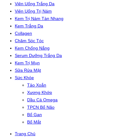
Viên Uống Trắng Da
Viên Uống Trị Nám
Kem Trị Nám Tàn Nhang
Kem Trắng Da
Collagen
Chăm Sóc Tóc
Kem Chống Nắng
Serum Dưỡng Trắng Da
Kem Trị Mụn
Sữa Rửa Mặt
Sức Khỏe
Tảo Xoắn
Xương Khớp
Dầu Cá Omega
TPCN Bổ Não
Bổ Gan
Bổ Mắt
Trang Chủ