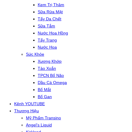
Kem Trị Thâm
Sữa Rửa Mặt
Tẩy Da Chết
Sữa Tắm
Nước Hoa Hồng
Tẩy Trang
Nước Hoa
Sức Khỏe
Xương Khớp
Tảo Xoắn
TPCN Bổ Não
Dầu Cá Omega
Bổ Mắt
Bổ Gan
Kênh YOUTUBE
Thương Hiệu
Mỹ Phẩm Transino
Angel’s Liquid