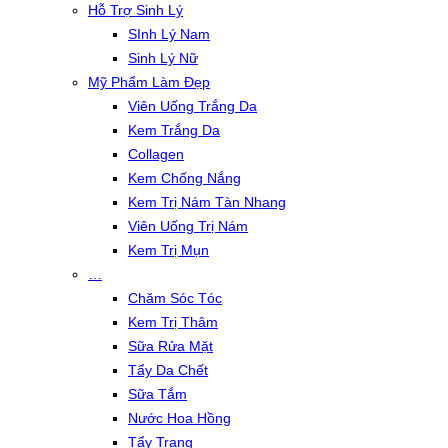
Hỗ Trợ Sinh Lý
SInh Lý Nam
Sinh Lý Nữ
Mỹ Phẩm Làm Đẹp
Viên Uống Trắng Da
Kem Trắng Da
Collagen
Kem Chống Nắng
Kem Trị Nám Tàn Nhang
Viên Uống Trị Nám
Kem Trị Mụn
…
Chăm Sóc Tóc
Kem Trị Thâm
Sữa Rửa Mặt
Tẩy Da Chết
Sữa Tắm
Nước Hoa Hồng
Tẩy Trang