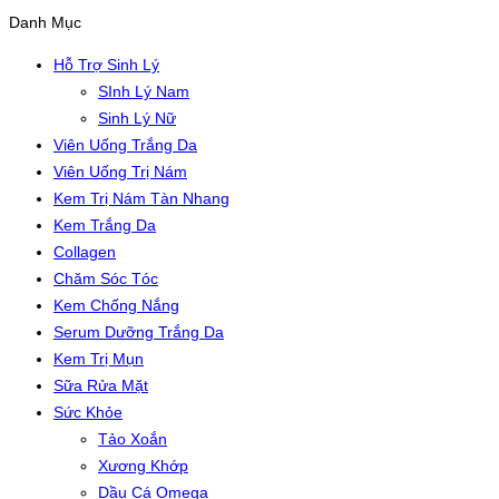
Danh Mục
Hỗ Trợ Sinh Lý
SInh Lý Nam
Sinh Lý Nữ
Viên Uống Trắng Da
Viên Uống Trị Nám
Kem Trị Nám Tàn Nhang
Kem Trắng Da
Collagen
Chăm Sóc Tóc
Kem Chống Nắng
Serum Dưỡng Trắng Da
Kem Trị Mụn
Sữa Rửa Mặt
Sức Khỏe
Tảo Xoắn
Xương Khớp
Dầu Cá Omega