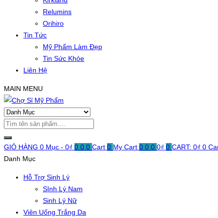
Kirkland
Relumins
Orihiro
Tin Tức
Mỹ Phẩm Làm Đẹp
Tin Sức Khỏe
Liên Hệ
MAIN MENU
GIỎ HÀNG
0 Mục -
0
₫
0
0
0
Cart
0
My Cart
0
0
0
0
₫
0
CART:
0
₫
0
Ca
Danh Mục
Hỗ Trợ Sinh Lý
SInh Lý Nam
Sinh Lý Nữ
Viên Uống Trắng Da