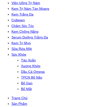
Viên Uống Trị Nám
Kem Trị Nám Tàn Nhang
Kem Trắng Da
Collagen
Chăm Sóc Tóc
Kem Chống Nắng
Serum Dưỡng Trắng Da
Kem Trị Mụn
Sữa Rửa Mặt
Sức Khỏe
Tảo Xoắn
Xương Khớp
Dầu Cá Omega
TPCN Bổ Não
Bổ Gan
Bổ Mắt
Trang Chủ
Sản Phẩm