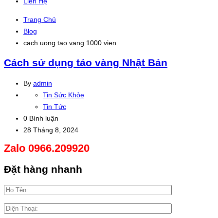
Liên Hệ
Trang Chủ
Blog
cach uong tao vang 1000 vien
Cách sử dụng tảo vàng Nhật Bản
By
admin
Tin Sức Khỏe
Tin Tức
0 Bình luận
28 Tháng 8, 2024
Zalo 0966.209920
Đọc
tiếp
Đặt hàng nhanh