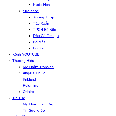
Nước Hoa
Sức Khỏe
Xương Khớp
Tảo Xoắn
TPCN Bổ Não
Dầu Cá Omega
Bổ Mắt
Bổ Gan
Kênh YOUTUBE
Thương Hiệu
Mỹ Phẩm Transino
Angel’s Liquid
Kirkland
Relumins
Orihiro
Tin Tức
Mỹ Phẩm Làm Đẹp
Tin Sức Khỏe