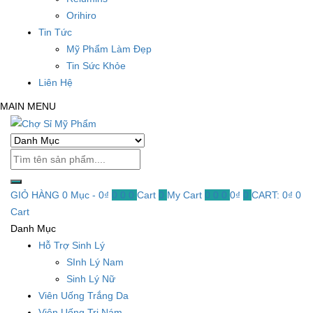
Orihiro
Tin Tức
Mỹ Phẩm Làm Đẹp
Tin Sức Khỏe
Liên Hệ
MAIN MENU
GIỎ HÀNG
0 Mục -
0
₫
0
0
0
Cart
0
My Cart
0
0
0
0
₫
0
CART:
0
₫
0
Cart
Danh Mục
Hỗ Trợ Sinh Lý
SInh Lý Nam
Sinh Lý Nữ
Viên Uống Trắng Da
Viên Uống Trị Nám