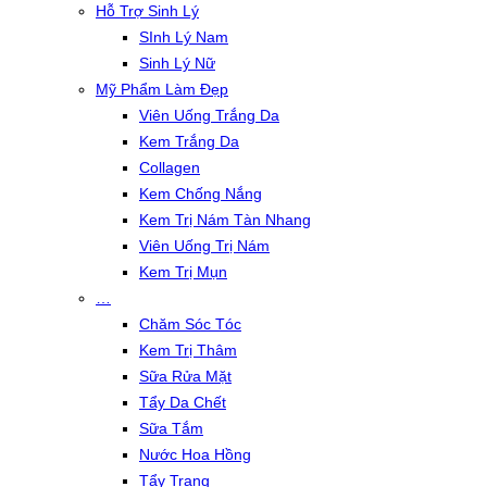
Hỗ Trợ Sinh Lý
SInh Lý Nam
Sinh Lý Nữ
Mỹ Phẩm Làm Đẹp
Viên Uống Trắng Da
Kem Trắng Da
Collagen
Kem Chống Nắng
Kem Trị Nám Tàn Nhang
Viên Uống Trị Nám
Kem Trị Mụn
…
Chăm Sóc Tóc
Kem Trị Thâm
Sữa Rửa Mặt
Tẩy Da Chết
Sữa Tắm
Nước Hoa Hồng
Tẩy Trang