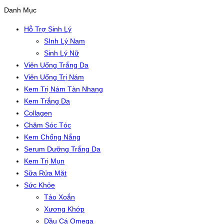
Danh Mục
Hỗ Trợ Sinh Lý
SInh Lý Nam
Sinh Lý Nữ
Viên Uống Trắng Da
Viên Uống Trị Nám
Kem Trị Nám Tàn Nhang
Kem Trắng Da
Collagen
Chăm Sóc Tóc
Kem Chống Nắng
Serum Dưỡng Trắng Da
Kem Trị Mụn
Sữa Rửa Mặt
Sức Khỏe
Tảo Xoắn
Xương Khớp
Dầu Cá Omega