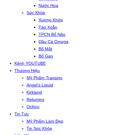
Nước Hoa
Sức Khỏe
Xương Khớp
Tảo Xoắn
TPCN Bổ Não
Dầu Cá Omega
Bổ Mắt
Bổ Gan
Kênh YOUTUBE
Thương Hiệu
Mỹ Phẩm Transino
Angel’s Liquid
Kirkland
Relumins
Orihiro
Tin Tức
Mỹ Phẩm Làm Đẹp
Tin Sức Khỏe