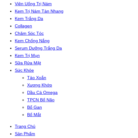
Viên Uống Trị Nám
Kem Trị Nám Tàn Nhang
Kem Trắng Da
Collagen
Chăm Sóc Tóc
Kem Chống Nắng
Serum Dưỡng Trắng Da
Kem Trị Mụn
Sữa Rửa Mặt
Sức Khỏe
Tảo Xoắn
Xương Khớp
Dầu Cá Omega
TPCN Bổ Não
Bổ Gan
Bổ Mắt
Trang Chủ
Sản Phẩm