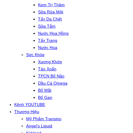
Kem Trị Thâm
Sữa Rửa Mặt
Tẩy Da Chết
Sữa Tắm
Nước Hoa Hồng
Tẩy Trang
Nước Hoa
Sức Khỏe
Xương Khớp
Tảo Xoắn
TPCN Bổ Não
Dầu Cá Omega
Bổ Mắt
Bổ Gan
Kênh YOUTUBE
Thương Hiệu
Mỹ Phẩm Transino
Angel’s Liquid