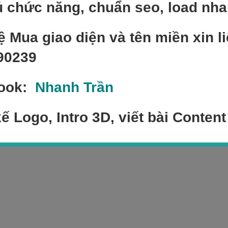
 chức năng, chuẩn seo, load nh
ệ Mua giao diện và tên miền xin li
90239
ook:
Nhanh Trần
kế Logo, Intro 3D, viết bài Content