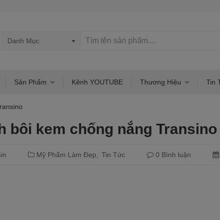
Sản Phẩm
Kênh YOUTUBE
Thương Hiệu
Tin 
ransino
h bôi kem chống nắng Transino
in
Mỹ Phẩm Làm Đẹp
Tin Tức
0 Bình luận
Đọc tiếp