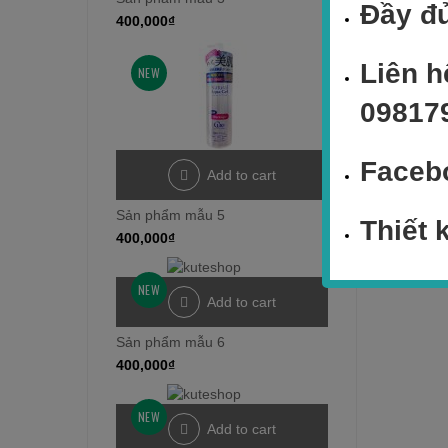
Đầy đủ
400,000
₫
Liên h
NEW
09817
Faceb
Add to cart
Sản phẩm mẫu 5
Thiết 
400,000
₫
NEW
Add to cart
Sản phẩm mẫu 6
400,000
₫
NEW
Add to cart