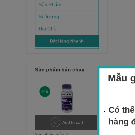
Sản phẩm bán chạy
Mẫu g
NEW
Có thể
hàng 
Add to cart
Sản phẩm mẫu 3