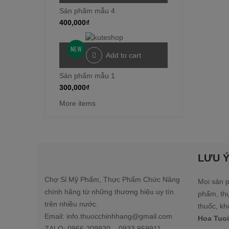
Sản phẩm mẫu 4
400,000
₫
NEW
Add to cart
Sản phẩm mẫu 1
300,000
₫
More items
LƯU 
Chợ Sỉ Mỹ Phẩm, Thực Phẩm Chức Năng
Mọi sản p
chính hãng từ những thương hiệu uy tín
phẩm, th
trên nhiều nước.
thuốc, kh
Email: info.thuocchinhhang@gmail.com
Hoa Tuoi
ZALO: 0966.209920 – 0933.959911