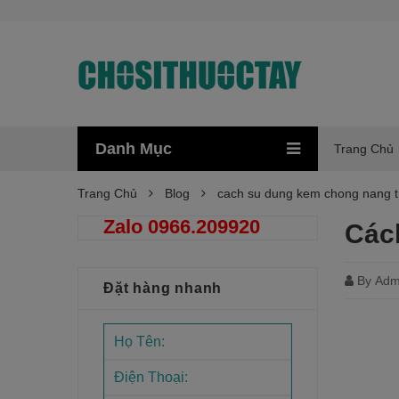
Danh Mục
Trang Chủ
Trang Chủ
Blog
cach su dung kem chong nang t
Zalo 0966.209920
Các
By
Adm
Đặt hàng nhanh