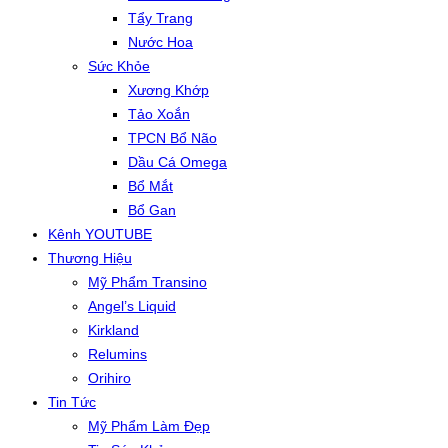
Tẩy Trang
Nước Hoa
Sức Khỏe
Xương Khớp
Tảo Xoắn
TPCN Bổ Não
Dầu Cá Omega
Bổ Mắt
Bổ Gan
Kênh YOUTUBE
Thương Hiệu
Mỹ Phẩm Transino
Angel’s Liquid
Kirkland
Relumins
Orihiro
Tin Tức
Mỹ Phẩm Làm Đẹp