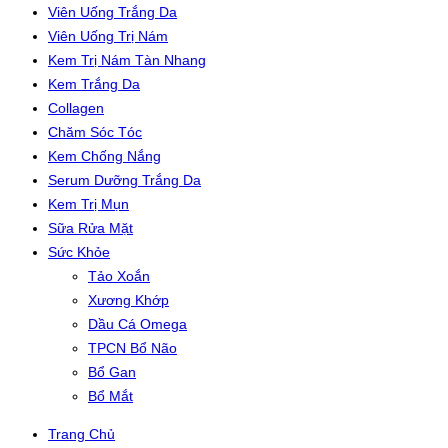
Viên Uống Trắng Da
Viên Uống Trị Nám
Kem Trị Nám Tàn Nhang
Kem Trắng Da
Collagen
Chăm Sóc Tóc
Kem Chống Nắng
Serum Dưỡng Trắng Da
Kem Trị Mụn
Sữa Rửa Mặt
Sức Khỏe
Tảo Xoắn
Xương Khớp
Dầu Cá Omega
TPCN Bổ Não
Bổ Gan
Bổ Mắt
Trang Chủ