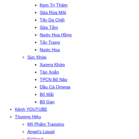
Kem Trị Thâm
Sữa Rửa Mặt
Tẩy Da Chết
Sữa Tắm
Nước Hoa Hồng
Tẩy Trang
Nước Hoa
Sức Khỏe
Xương Khớp
Tảo Xoắn
TPCN Bổ Não
Dầu Cá Omega
Bổ Mắt
Bổ Gan
Kênh YOUTUBE
Thương Hiệu
Mỹ Phẩm Transino
Angel’s Liquid