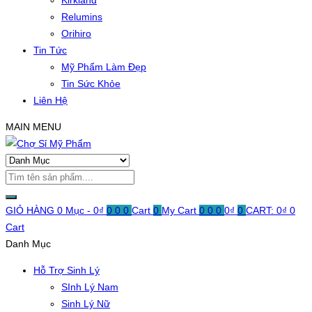
Kirkland
Relumins
Orihiro
Tin Tức
Mỹ Phẩm Làm Đẹp
Tin Sức Khỏe
Liên Hệ
MAIN MENU
GIỎ HÀNG
0 Mục -
0
₫
0
0
0
Cart
0
My Cart
0
0
0
0
₫
0
CART:
0
₫
0
Cart
Danh Mục
Hỗ Trợ Sinh Lý
SInh Lý Nam
Sinh Lý Nữ