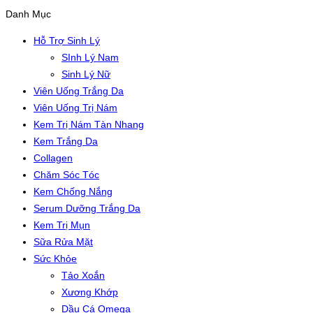
Danh Mục
Hỗ Trợ Sinh Lý
SInh Lý Nam
Sinh Lý Nữ
Viên Uống Trắng Da
Viên Uống Trị Nám
Kem Trị Nám Tàn Nhang
Kem Trắng Da
Collagen
Chăm Sóc Tóc
Kem Chống Nắng
Serum Dưỡng Trắng Da
Kem Trị Mụn
Sữa Rửa Mặt
Sức Khỏe
Tảo Xoắn
Xương Khớp
Dầu Cá Omega