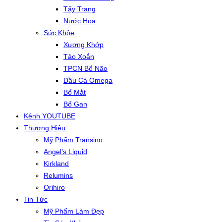
Tẩy Trang
Nước Hoa
Sức Khỏe
Xương Khớp
Tảo Xoắn
TPCN Bổ Não
Dầu Cá Omega
Bổ Mắt
Bổ Gan
Kênh YOUTUBE
Thương Hiệu
Mỹ Phẩm Transino
Angel’s Liquid
Kirkland
Relumins
Orihiro
Tin Tức
Mỹ Phẩm Làm Đẹp