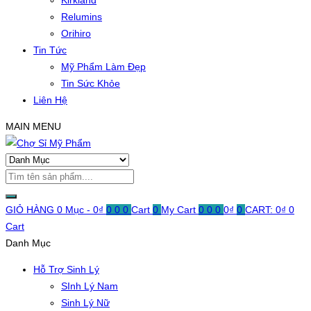
Kirkland
Relumins
Orihiro
Tin Tức
Mỹ Phẩm Làm Đẹp
Tin Sức Khỏe
Liên Hệ
MAIN MENU
GIỎ HÀNG
0 Mục -
0
₫
0
0
0
Cart
0
My Cart
0
0
0
0
₫
0
CART:
0
₫
0
Cart
Danh Mục
Hỗ Trợ Sinh Lý
SInh Lý Nam
Sinh Lý Nữ