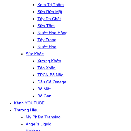
Kem Trị Thâm
Sữa Rửa Mặt
Tẩy Da Chết
Sữa Tắm
Nước Hoa Hồng
Tẩy Trang
Nước Hoa
Sức Khỏe
Xương Khớp
Tảo Xoắn
TPCN Bổ Não
Dầu Cá Omega
Bổ Mắt
Bổ Gan
Kênh YOUTUBE
Thương Hiệu
Mỹ Phẩm Transino
Angel’s Liquid