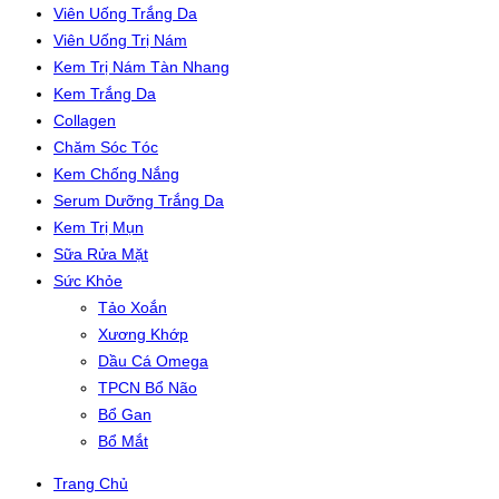
Viên Uống Trắng Da
Viên Uống Trị Nám
Kem Trị Nám Tàn Nhang
Kem Trắng Da
Collagen
Chăm Sóc Tóc
Kem Chống Nắng
Serum Dưỡng Trắng Da
Kem Trị Mụn
Sữa Rửa Mặt
Sức Khỏe
Tảo Xoắn
Xương Khớp
Dầu Cá Omega
TPCN Bổ Não
Bổ Gan
Bổ Mắt
Trang Chủ