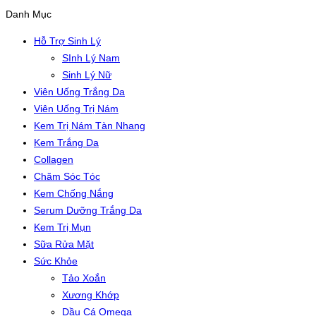
Danh Mục
Hỗ Trợ Sinh Lý
SInh Lý Nam
Sinh Lý Nữ
Viên Uống Trắng Da
Viên Uống Trị Nám
Kem Trị Nám Tàn Nhang
Kem Trắng Da
Collagen
Chăm Sóc Tóc
Kem Chống Nắng
Serum Dưỡng Trắng Da
Kem Trị Mụn
Sữa Rửa Mặt
Sức Khỏe
Tảo Xoắn
Xương Khớp
Dầu Cá Omega