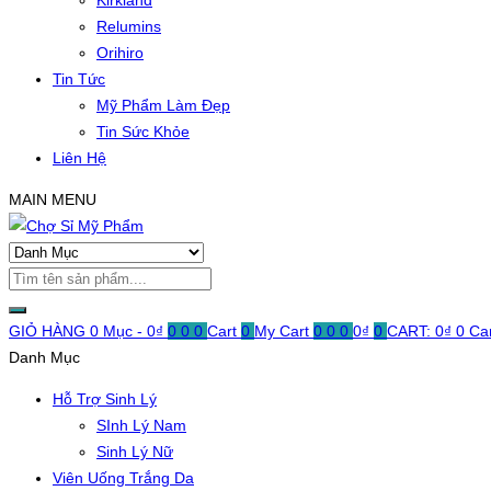
Kirkland
Relumins
Orihiro
Tin Tức
Mỹ Phẩm Làm Đẹp
Tin Sức Khỏe
Liên Hệ
MAIN MENU
GIỎ HÀNG
0 Mục -
0
₫
0
0
0
Cart
0
My Cart
0
0
0
0
₫
0
CART:
0
₫
0
Ca
Danh Mục
Hỗ Trợ Sinh Lý
SInh Lý Nam
Sinh Lý Nữ
Viên Uống Trắng Da