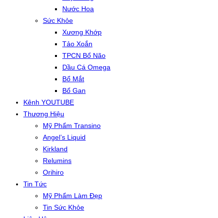
Nước Hoa
Sức Khỏe
Xương Khớp
Tảo Xoắn
TPCN Bổ Não
Dầu Cá Omega
Bổ Mắt
Bổ Gan
Kênh YOUTUBE
Thương Hiệu
Mỹ Phẩm Transino
Angel’s Liquid
Kirkland
Relumins
Orihiro
Tin Tức
Mỹ Phẩm Làm Đẹp
Tin Sức Khỏe