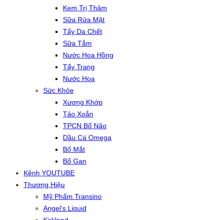
Kem Trị Thâm
Sữa Rửa Mặt
Tẩy Da Chết
Sữa Tắm
Nước Hoa Hồng
Tẩy Trang
Nước Hoa
Sức Khỏe
Xương Khớp
Tảo Xoắn
TPCN Bổ Não
Dầu Cá Omega
Bổ Mắt
Bổ Gan
Kênh YOUTUBE
Thương Hiệu
Mỹ Phẩm Transino
Angel’s Liquid