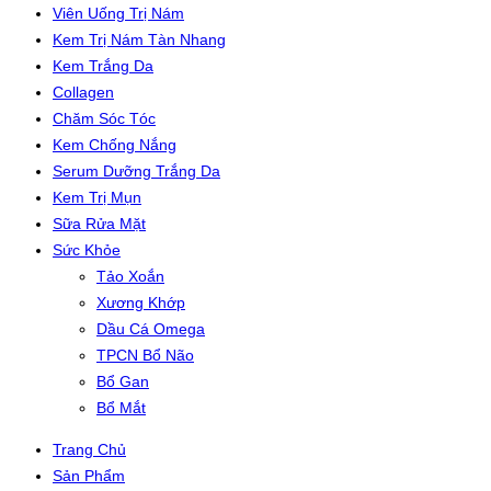
Viên Uống Trị Nám
Kem Trị Nám Tàn Nhang
Kem Trắng Da
Collagen
Chăm Sóc Tóc
Kem Chống Nắng
Serum Dưỡng Trắng Da
Kem Trị Mụn
Sữa Rửa Mặt
Sức Khỏe
Tảo Xoắn
Xương Khớp
Dầu Cá Omega
TPCN Bổ Não
Bổ Gan
Bổ Mắt
Trang Chủ
Sản Phẩm