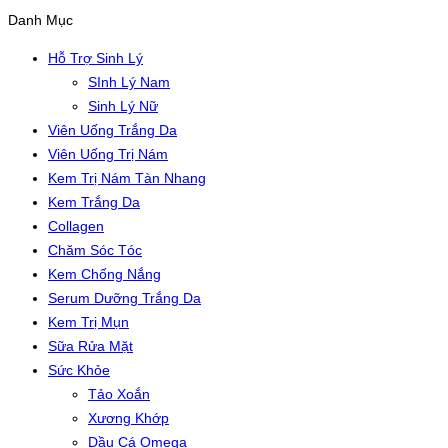
Danh Mục
Hỗ Trợ Sinh Lý
SInh Lý Nam
Sinh Lý Nữ
Viên Uống Trắng Da
Viên Uống Trị Nám
Kem Trị Nám Tàn Nhang
Kem Trắng Da
Collagen
Chăm Sóc Tóc
Kem Chống Nắng
Serum Dưỡng Trắng Da
Kem Trị Mụn
Sữa Rửa Mặt
Sức Khỏe
Tảo Xoắn
Xương Khớp
Dầu Cá Omega