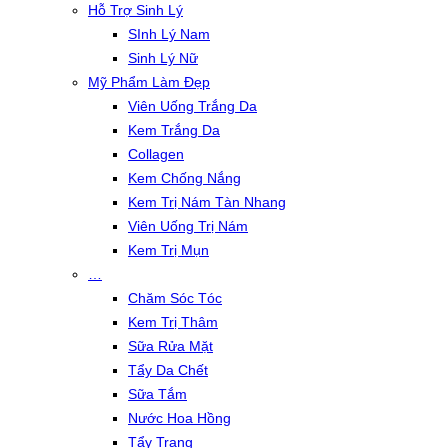
Hỗ Trợ Sinh Lý
SInh Lý Nam
Sinh Lý Nữ
Mỹ Phẩm Làm Đẹp
Viên Uống Trắng Da
Kem Trắng Da
Collagen
Kem Chống Nắng
Kem Trị Nám Tàn Nhang
Viên Uống Trị Nám
Kem Trị Mụn
…
Chăm Sóc Tóc
Kem Trị Thâm
Sữa Rửa Mặt
Tẩy Da Chết
Sữa Tắm
Nước Hoa Hồng
Tẩy Trang