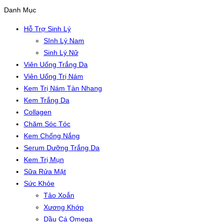
Danh Mục
Hỗ Trợ Sinh Lý
SInh Lý Nam
Sinh Lý Nữ
Viên Uống Trắng Da
Viên Uống Trị Nám
Kem Trị Nám Tàn Nhang
Kem Trắng Da
Collagen
Chăm Sóc Tóc
Kem Chống Nắng
Serum Dưỡng Trắng Da
Kem Trị Mụn
Sữa Rửa Mặt
Sức Khỏe
Tảo Xoắn
Xương Khớp
Dầu Cá Omega