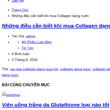
Liên Hệ
Trang Chủ
Những điều cần biết khi mua Collagen dạng nước
Những điều cần biết khi mua Collagen dạ
Tác Giả:
admin
Mỹ Phẩm Làm Đẹp
Tin Tức
0 Bình luận
3 Tháng 8, 2024
Thẻ:
cac loai collagen dang nuco tot
,
collagen dang nuoc
,
collagen da
dang nuoc
BÀI CÙNG CHUYÊN MỤC
Viên uống trắng da Glutathione loại nào tốt