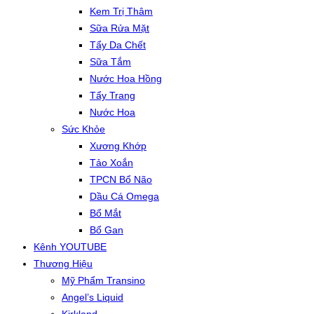
Kem Trị Thâm
Sữa Rửa Mặt
Tẩy Da Chết
Sữa Tắm
Nước Hoa Hồng
Tẩy Trang
Nước Hoa
Sức Khỏe
Xương Khớp
Tảo Xoắn
TPCN Bổ Não
Dầu Cá Omega
Bổ Mắt
Bổ Gan
Kênh YOUTUBE
Thương Hiệu
Mỹ Phẩm Transino
Angel’s Liquid