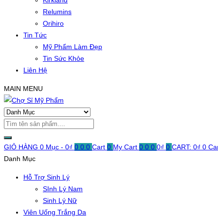
Kirkland
Relumins
Orihiro
Tin Tức
Mỹ Phẩm Làm Đẹp
Tin Sức Khỏe
Liên Hệ
MAIN MENU
GIỎ HÀNG
0 Mục -
0
₫
0
0
0
Cart
0
My Cart
0
0
0
0
₫
0
CART:
0
₫
0
Ca
Danh Mục
Hỗ Trợ Sinh Lý
SInh Lý Nam
Sinh Lý Nữ
Viên Uống Trắng Da