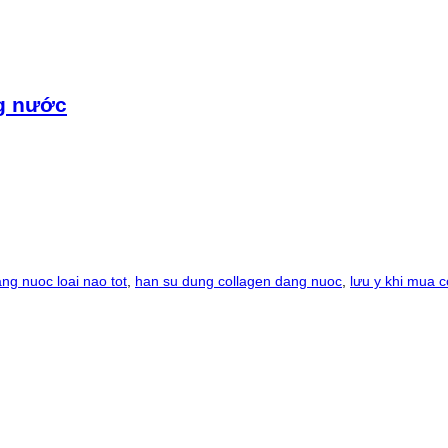
ng nước
ng nuoc loai nao tot
,
han su dung collagen dang nuoc
,
lưu y khi mua 