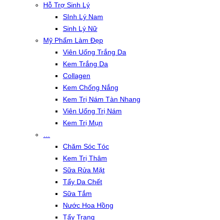
Hỗ Trợ Sinh Lý
SInh Lý Nam
Sinh Lý Nữ
Mỹ Phẩm Làm Đẹp
Viên Uống Trắng Da
Kem Trắng Da
Collagen
Kem Chống Nắng
Kem Trị Nám Tàn Nhang
Viên Uống Trị Nám
Kem Trị Mụn
…
Chăm Sóc Tóc
Kem Trị Thâm
Sữa Rửa Mặt
Tẩy Da Chết
Sữa Tắm
Nước Hoa Hồng
Tẩy Trang