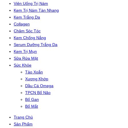
Viên Uống Trị Nám
Kem Trị Nám Tàn Nhang
Kem Trắng Da
Collagen
Chăm Sóc Tóc
Kem Chống Nắng
Serum Dưỡng Trắng Da
Kem Trị Mụn
Sữa Rửa Mặt
Sức Khỏe
Tảo Xoắn
Xương Khớp
Dầu Cá Omega
TPCN Bổ Não
Bổ Gan
Bổ Mắt
Trang Chủ
Sản Phẩm