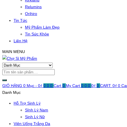
Kirkland
Relumins
Orihiro
Tin Tức
Mỹ Phẩm Làm Đẹp
Tin Sức Khỏe
Liên Hệ
MAIN MENU
GIỎ HÀNG
0 Mục -
0
₫
0
0
0
Cart
0
My Cart
0
0
0
0
₫
0
CART:
0
₫
0
Ca
Danh Mục
Hỗ Trợ Sinh Lý
SInh Lý Nam
Sinh Lý Nữ
Viên Uống Trắng Da