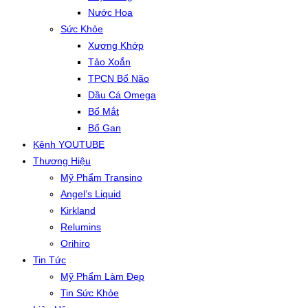
Nước Hoa
Sức Khỏe
Xương Khớp
Tảo Xoắn
TPCN Bổ Não
Dầu Cá Omega
Bổ Mắt
Bổ Gan
Kênh YOUTUBE
Thương Hiệu
Mỹ Phẩm Transino
Angel’s Liquid
Kirkland
Relumins
Orihiro
Tin Tức
Mỹ Phẩm Làm Đẹp
Tin Sức Khỏe