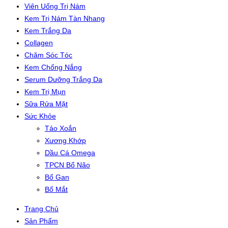
Viên Uống Trị Nám
Kem Trị Nám Tàn Nhang
Kem Trắng Da
Collagen
Chăm Sóc Tóc
Kem Chống Nắng
Serum Dưỡng Trắng Da
Kem Trị Mụn
Sữa Rửa Mặt
Sức Khỏe
Tảo Xoắn
Xương Khớp
Dầu Cá Omega
TPCN Bổ Não
Bổ Gan
Bổ Mắt
Trang Chủ
Sản Phẩm