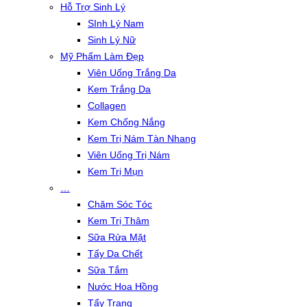
Hỗ Trợ Sinh Lý
SInh Lý Nam
Sinh Lý Nữ
Mỹ Phẩm Làm Đẹp
Viên Uống Trắng Da
Kem Trắng Da
Collagen
Kem Chống Nắng
Kem Trị Nám Tàn Nhang
Viên Uống Trị Nám
Kem Trị Mụn
…
Chăm Sóc Tóc
Kem Trị Thâm
Sữa Rửa Mặt
Tẩy Da Chết
Sữa Tắm
Nước Hoa Hồng
Tẩy Trang