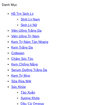
Danh Mục
Hỗ Trợ Sinh Lý
SInh Lý Nam
Sinh Lý Nữ
Viên Uống Trắng Da
Viên Uống Trị Nám
Kem Trị Nám Tàn Nhang
Kem Trắng Da
Collagen
Chăm Sóc Tóc
Kem Chống Nắng
Serum Dưỡng Trắng Da
Kem Trị Mụn
Sữa Rửa Mặt
Sức Khỏe
Tảo Xoắn
Xương Khớp
Dầu Cá Omega