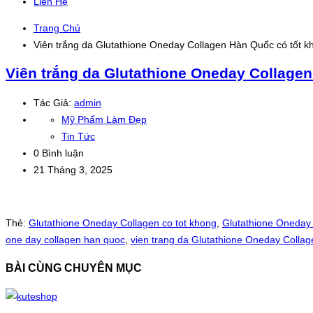
Liên Hệ
Trang Chủ
Viên trắng da Glutathione Oneday Collagen Hàn Quốc có tốt 
Viên trắng da Glutathione Oneday Collage
Tác Giả:
admin
Mỹ Phẩm Làm Đẹp
Tin Tức
0 Bình luận
21 Tháng 3, 2025
Thẻ:
Glutathione Oneday Collagen co tot khong
,
Glutathione Oneday 
one day collagen han quoc
,
vien trang da Glutathione Oneday Collag
BÀI CÙNG CHUYÊN MỤC