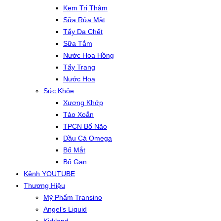
Kem Trị Thâm
Sữa Rửa Mặt
Tẩy Da Chết
Sữa Tắm
Nước Hoa Hồng
Tẩy Trang
Nước Hoa
Sức Khỏe
Xương Khớp
Tảo Xoắn
TPCN Bổ Não
Dầu Cá Omega
Bổ Mắt
Bổ Gan
Kênh YOUTUBE
Thương Hiệu
Mỹ Phẩm Transino
Angel’s Liquid