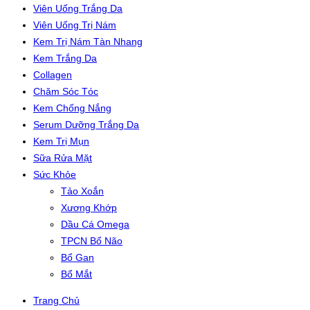
Viên Uống Trắng Da
Viên Uống Trị Nám
Kem Trị Nám Tàn Nhang
Kem Trắng Da
Collagen
Chăm Sóc Tóc
Kem Chống Nắng
Serum Dưỡng Trắng Da
Kem Trị Mụn
Sữa Rửa Mặt
Sức Khỏe
Tảo Xoắn
Xương Khớp
Dầu Cá Omega
TPCN Bổ Não
Bổ Gan
Bổ Mắt
Trang Chủ