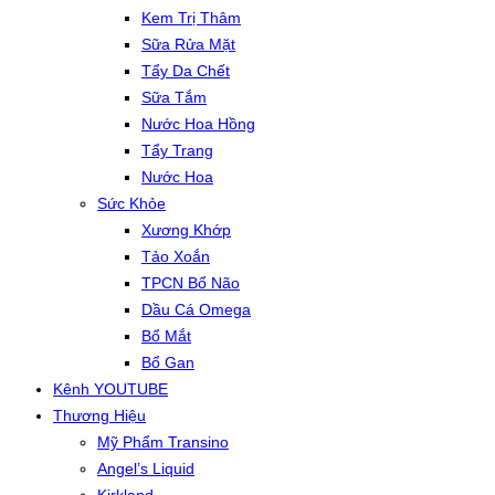
Kem Trị Thâm
Sữa Rửa Mặt
Tẩy Da Chết
Sữa Tắm
Nước Hoa Hồng
Tẩy Trang
Nước Hoa
Sức Khỏe
Xương Khớp
Tảo Xoắn
TPCN Bổ Não
Dầu Cá Omega
Bổ Mắt
Bổ Gan
Kênh YOUTUBE
Thương Hiệu
Mỹ Phẩm Transino
Angel’s Liquid