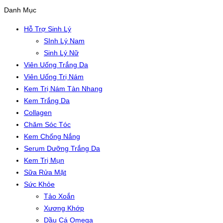
Danh Mục
Hỗ Trợ Sinh Lý
SInh Lý Nam
Sinh Lý Nữ
Viên Uống Trắng Da
Viên Uống Trị Nám
Kem Trị Nám Tàn Nhang
Kem Trắng Da
Collagen
Chăm Sóc Tóc
Kem Chống Nắng
Serum Dưỡng Trắng Da
Kem Trị Mụn
Sữa Rửa Mặt
Sức Khỏe
Tảo Xoắn
Xương Khớp
Dầu Cá Omega