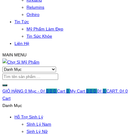
Kirkland
Relumins
Orihiro
Tin Tức
Mỹ Phẩm Làm Đẹp
Tin Sức Khỏe
Liên Hệ
MAIN MENU
GIỎ HÀNG
0 Mục -
0
₫
0
0
0
Cart
0
My Cart
0
0
0
0
₫
0
CART:
0
₫
0
Cart
Danh Mục
Hỗ Trợ Sinh Lý
SInh Lý Nam
Sinh Lý Nữ