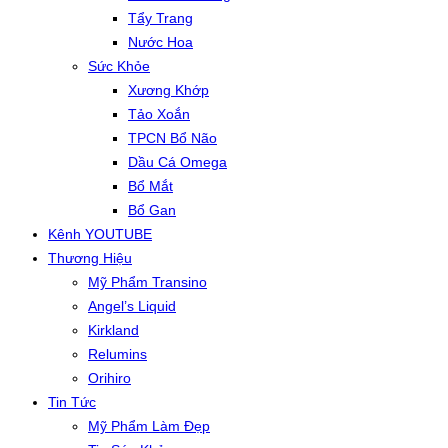
Tẩy Trang
Nước Hoa
Sức Khỏe
Xương Khớp
Tảo Xoắn
TPCN Bổ Não
Dầu Cá Omega
Bổ Mắt
Bổ Gan
Kênh YOUTUBE
Thương Hiệu
Mỹ Phẩm Transino
Angel’s Liquid
Kirkland
Relumins
Orihiro
Tin Tức
Mỹ Phẩm Làm Đẹp