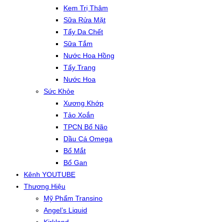
Kem Trị Thâm
Sữa Rửa Mặt
Tẩy Da Chết
Sữa Tắm
Nước Hoa Hồng
Tẩy Trang
Nước Hoa
Sức Khỏe
Xương Khớp
Tảo Xoắn
TPCN Bổ Não
Dầu Cá Omega
Bổ Mắt
Bổ Gan
Kênh YOUTUBE
Thương Hiệu
Mỹ Phẩm Transino
Angel’s Liquid