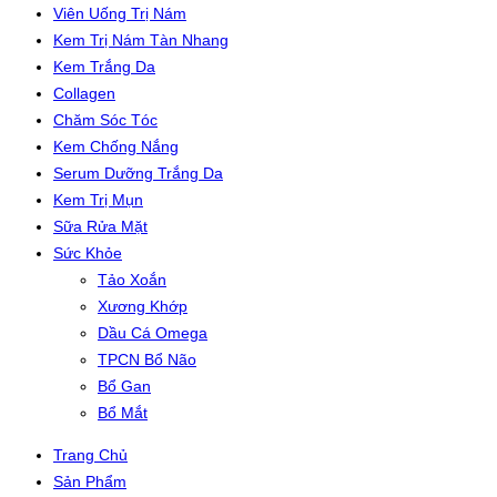
Viên Uống Trị Nám
Kem Trị Nám Tàn Nhang
Kem Trắng Da
Collagen
Chăm Sóc Tóc
Kem Chống Nắng
Serum Dưỡng Trắng Da
Kem Trị Mụn
Sữa Rửa Mặt
Sức Khỏe
Tảo Xoắn
Xương Khớp
Dầu Cá Omega
TPCN Bổ Não
Bổ Gan
Bổ Mắt
Trang Chủ
Sản Phẩm