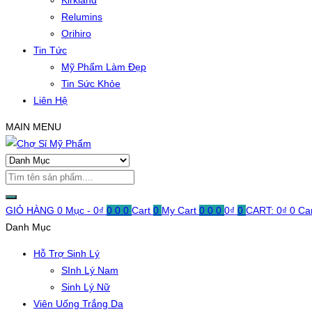
Kirkland
Relumins
Orihiro
Tin Tức
Mỹ Phẩm Làm Đẹp
Tin Sức Khỏe
Liên Hệ
MAIN MENU
GIỎ HÀNG
0 Mục -
0
₫
0
0
0
Cart
0
My Cart
0
0
0
0
₫
0
CART:
0
₫
0
Ca
Danh Mục
Hỗ Trợ Sinh Lý
SInh Lý Nam
Sinh Lý Nữ
Viên Uống Trắng Da