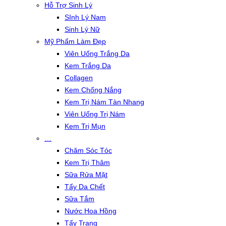
Hỗ Trợ Sinh Lý
SInh Lý Nam
Sinh Lý Nữ
Mỹ Phẩm Làm Đẹp
Viên Uống Trắng Da
Kem Trắng Da
Collagen
Kem Chống Nắng
Kem Trị Nám Tàn Nhang
Viên Uống Trị Nám
Kem Trị Mụn
…
Chăm Sóc Tóc
Kem Trị Thâm
Sữa Rửa Mặt
Tẩy Da Chết
Sữa Tắm
Nước Hoa Hồng
Tẩy Trang