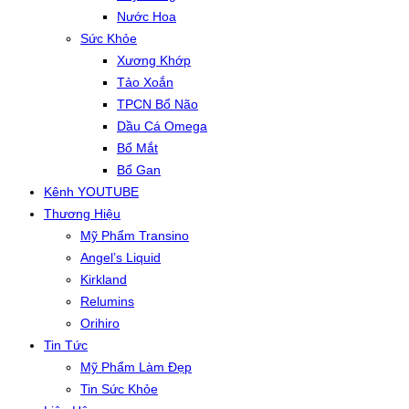
Nước Hoa
Sức Khỏe
Xương Khớp
Tảo Xoắn
TPCN Bổ Não
Dầu Cá Omega
Bổ Mắt
Bổ Gan
Kênh YOUTUBE
Thương Hiệu
Mỹ Phẩm Transino
Angel’s Liquid
Kirkland
Relumins
Orihiro
Tin Tức
Mỹ Phẩm Làm Đẹp
Tin Sức Khỏe