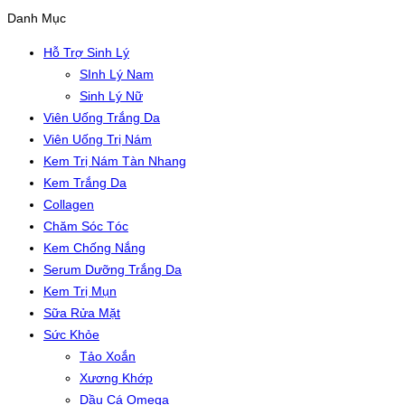
Danh Mục
Hỗ Trợ Sinh Lý
SInh Lý Nam
Sinh Lý Nữ
Viên Uống Trắng Da
Viên Uống Trị Nám
Kem Trị Nám Tàn Nhang
Kem Trắng Da
Collagen
Chăm Sóc Tóc
Kem Chống Nắng
Serum Dưỡng Trắng Da
Kem Trị Mụn
Sữa Rửa Mặt
Sức Khỏe
Tảo Xoắn
Xương Khớp
Dầu Cá Omega