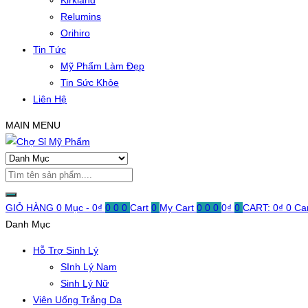
Kirkland
Relumins
Orihiro
Tin Tức
Mỹ Phẩm Làm Đẹp
Tin Sức Khỏe
Liên Hệ
MAIN MENU
GIỎ HÀNG
0 Mục -
0
₫
0
0
0
Cart
0
My Cart
0
0
0
0
₫
0
CART:
0
₫
0
Ca
Danh Mục
Hỗ Trợ Sinh Lý
SInh Lý Nam
Sinh Lý Nữ
Viên Uống Trắng Da