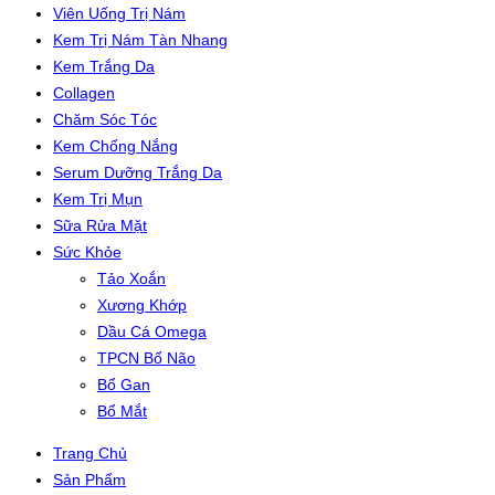
Viên Uống Trị Nám
Kem Trị Nám Tàn Nhang
Kem Trắng Da
Collagen
Chăm Sóc Tóc
Kem Chống Nắng
Serum Dưỡng Trắng Da
Kem Trị Mụn
Sữa Rửa Mặt
Sức Khỏe
Tảo Xoắn
Xương Khớp
Dầu Cá Omega
TPCN Bổ Não
Bổ Gan
Bổ Mắt
Trang Chủ
Sản Phẩm