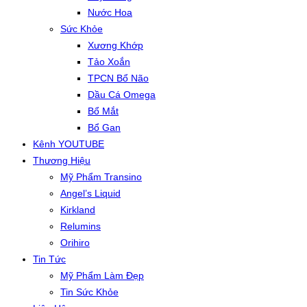
Nước Hoa
Sức Khỏe
Xương Khớp
Tảo Xoắn
TPCN Bổ Não
Dầu Cá Omega
Bổ Mắt
Bổ Gan
Kênh YOUTUBE
Thương Hiệu
Mỹ Phẩm Transino
Angel’s Liquid
Kirkland
Relumins
Orihiro
Tin Tức
Mỹ Phẩm Làm Đẹp
Tin Sức Khỏe