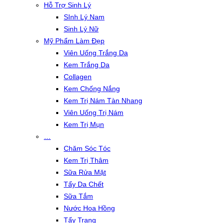
Hỗ Trợ Sinh Lý
SInh Lý Nam
Sinh Lý Nữ
Mỹ Phẩm Làm Đẹp
Viên Uống Trắng Da
Kem Trắng Da
Collagen
Kem Chống Nắng
Kem Trị Nám Tàn Nhang
Viên Uống Trị Nám
Kem Trị Mụn
…
Chăm Sóc Tóc
Kem Trị Thâm
Sữa Rửa Mặt
Tẩy Da Chết
Sữa Tắm
Nước Hoa Hồng
Tẩy Trang