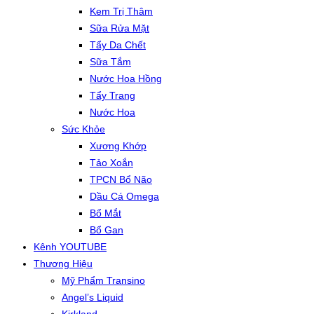
Kem Trị Thâm
Sữa Rửa Mặt
Tẩy Da Chết
Sữa Tắm
Nước Hoa Hồng
Tẩy Trang
Nước Hoa
Sức Khỏe
Xương Khớp
Tảo Xoắn
TPCN Bổ Não
Dầu Cá Omega
Bổ Mắt
Bổ Gan
Kênh YOUTUBE
Thương Hiệu
Mỹ Phẩm Transino
Angel’s Liquid