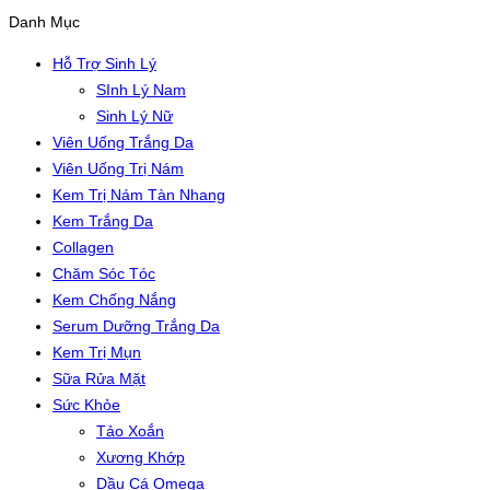
Danh Mục
Hỗ Trợ Sinh Lý
SInh Lý Nam
Sinh Lý Nữ
Viên Uống Trắng Da
Viên Uống Trị Nám
Kem Trị Nám Tàn Nhang
Kem Trắng Da
Collagen
Chăm Sóc Tóc
Kem Chống Nắng
Serum Dưỡng Trắng Da
Kem Trị Mụn
Sữa Rửa Mặt
Sức Khỏe
Tảo Xoắn
Xương Khớp
Dầu Cá Omega