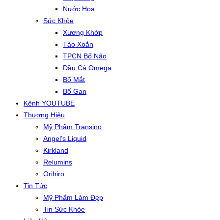
Nước Hoa
Sức Khỏe
Xương Khớp
Tảo Xoắn
TPCN Bổ Não
Dầu Cá Omega
Bổ Mắt
Bổ Gan
Kênh YOUTUBE
Thương Hiệu
Mỹ Phẩm Transino
Angel’s Liquid
Kirkland
Relumins
Orihiro
Tin Tức
Mỹ Phẩm Làm Đẹp
Tin Sức Khỏe