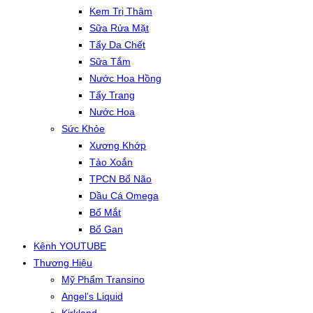
Kem Trị Thâm
Sữa Rửa Mặt
Tẩy Da Chết
Sữa Tắm
Nước Hoa Hồng
Tẩy Trang
Nước Hoa
Sức Khỏe
Xương Khớp
Tảo Xoắn
TPCN Bổ Não
Dầu Cá Omega
Bổ Mắt
Bổ Gan
Kênh YOUTUBE
Thương Hiệu
Mỹ Phẩm Transino
Angel’s Liquid