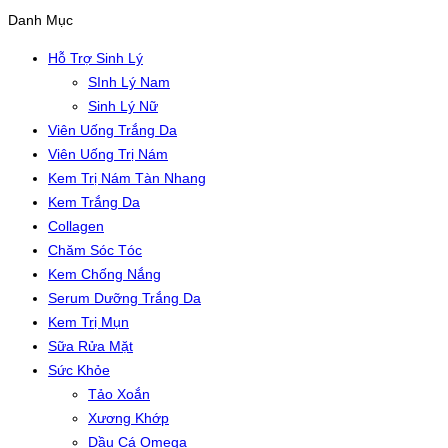
Danh Mục
Hỗ Trợ Sinh Lý
SInh Lý Nam
Sinh Lý Nữ
Viên Uống Trắng Da
Viên Uống Trị Nám
Kem Trị Nám Tàn Nhang
Kem Trắng Da
Collagen
Chăm Sóc Tóc
Kem Chống Nắng
Serum Dưỡng Trắng Da
Kem Trị Mụn
Sữa Rửa Mặt
Sức Khỏe
Tảo Xoắn
Xương Khớp
Dầu Cá Omega