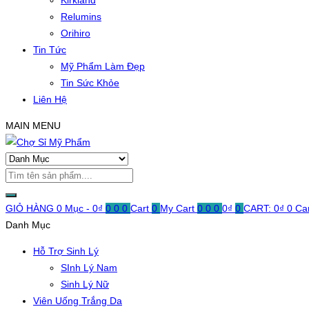
Kirkland
Relumins
Orihiro
Tin Tức
Mỹ Phẩm Làm Đẹp
Tin Sức Khỏe
Liên Hệ
MAIN MENU
GIỎ HÀNG
0 Mục -
0
₫
0
0
0
Cart
0
My Cart
0
0
0
0
₫
0
CART:
0
₫
0
Ca
Danh Mục
Hỗ Trợ Sinh Lý
SInh Lý Nam
Sinh Lý Nữ
Viên Uống Trắng Da