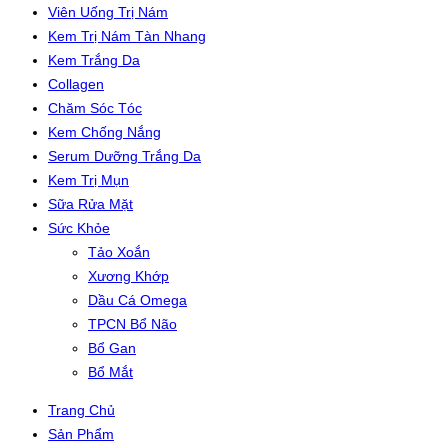
Viên Uống Trị Nám
Kem Trị Nám Tàn Nhang
Kem Trắng Da
Collagen
Chăm Sóc Tóc
Kem Chống Nắng
Serum Dưỡng Trắng Da
Kem Trị Mụn
Sữa Rửa Mặt
Sức Khỏe
Tảo Xoắn
Xương Khớp
Dầu Cá Omega
TPCN Bổ Não
Bổ Gan
Bổ Mắt
Trang Chủ
Sản Phẩm