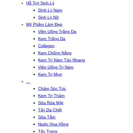
Hỗ Trợ Sinh Lý
SInh Lý Nam
Sinh Lý Nữ
Mỹ Phẩm Làm Đẹp
Viên Uống Trắng Da
Kem Trắng Da
Collagen
Kem Chống Nắng
Kem Trị Nám Tàn Nhang
Viên Uống Trị Nám
Kem Trị Mụn
…
Chăm Sóc Tóc
Kem Trị Thâm
Sữa Rửa Mặt
Tẩy Da Chết
Sữa Tắm
Nước Hoa Hồng
Tẩy Trang