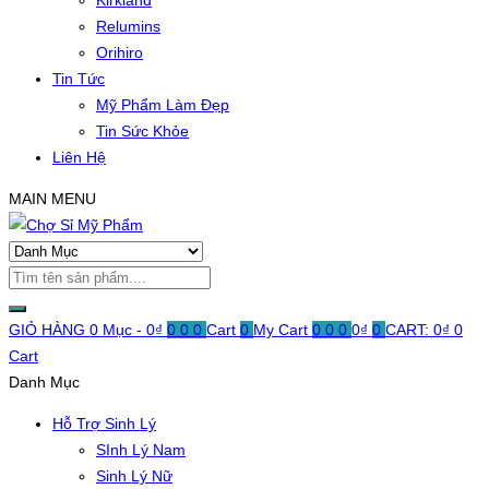
Kirkland
Relumins
Orihiro
Tin Tức
Mỹ Phẩm Làm Đẹp
Tin Sức Khỏe
Liên Hệ
MAIN MENU
GIỎ HÀNG
0 Mục -
0
₫
0
0
0
Cart
0
My Cart
0
0
0
0
₫
0
CART:
0
₫
0
Cart
Danh Mục
Hỗ Trợ Sinh Lý
SInh Lý Nam
Sinh Lý Nữ