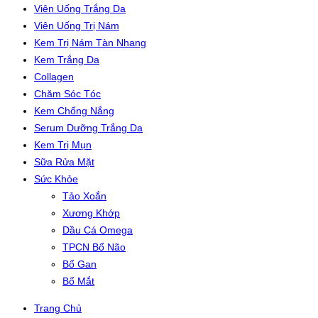
Viên Uống Trắng Da
Viên Uống Trị Nám
Kem Trị Nám Tàn Nhang
Kem Trắng Da
Collagen
Chăm Sóc Tóc
Kem Chống Nắng
Serum Dưỡng Trắng Da
Kem Trị Mụn
Sữa Rửa Mặt
Sức Khỏe
Tảo Xoắn
Xương Khớp
Dầu Cá Omega
TPCN Bổ Não
Bổ Gan
Bổ Mắt
Trang Chủ