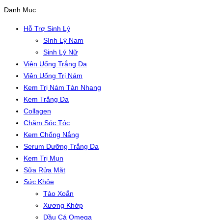
Danh Mục
Hỗ Trợ Sinh Lý
SInh Lý Nam
Sinh Lý Nữ
Viên Uống Trắng Da
Viên Uống Trị Nám
Kem Trị Nám Tàn Nhang
Kem Trắng Da
Collagen
Chăm Sóc Tóc
Kem Chống Nắng
Serum Dưỡng Trắng Da
Kem Trị Mụn
Sữa Rửa Mặt
Sức Khỏe
Tảo Xoắn
Xương Khớp
Dầu Cá Omega