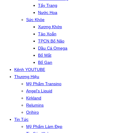
Tẩy Trang
Nước Hoa
Sức Khỏe
Xương Khớp
Tảo Xoắn
TPCN Bổ Não
Dầu Cá Omega
Bổ Mắt
Bổ Gan
Kênh YOUTUBE
Thương Hiệu
Mỹ Phẩm Transino
Angel’s Liquid
Kirkland
Relumins
Orihiro
Tin Tức
Mỹ Phẩm Làm Đẹp