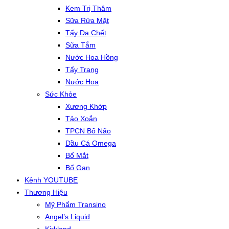
Kem Trị Thâm
Sữa Rửa Mặt
Tẩy Da Chết
Sữa Tắm
Nước Hoa Hồng
Tẩy Trang
Nước Hoa
Sức Khỏe
Xương Khớp
Tảo Xoắn
TPCN Bổ Não
Dầu Cá Omega
Bổ Mắt
Bổ Gan
Kênh YOUTUBE
Thương Hiệu
Mỹ Phẩm Transino
Angel’s Liquid