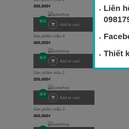
300,000
₫
Liên h
09817
NEW
Add to cart
Faceb
Sản phẩm mẫu 4
400,000
₫
Thiết 
NEW
Add to cart
Sản phẩm mẫu 2
350,000
₫
NEW
Add to cart
Sản phẩm mẫu 3
400,000
₫