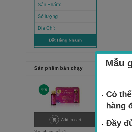
Mẫu g
Sản phẩm bán chạy
NEW
Có thể
hàng 
Add to cart
Đầy đủ
Sản phẩm mẫu 1