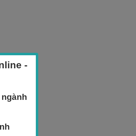
line -
i ngành
anh