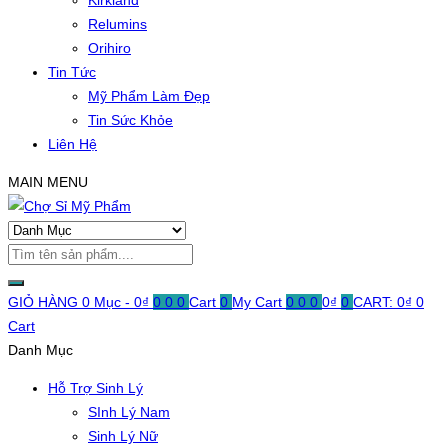
Kirkland
Relumins
Orihiro
Tin Tức
Mỹ Phẩm Làm Đẹp
Tin Sức Khỏe
Liên Hệ
MAIN MENU
GIỎ HÀNG
0 Mục -
0
₫
0
0
0
Cart
0
My Cart
0
0
0
0
₫
0
CART:
0
₫
0
Cart
Danh Mục
Hỗ Trợ Sinh Lý
SInh Lý Nam
Sinh Lý Nữ