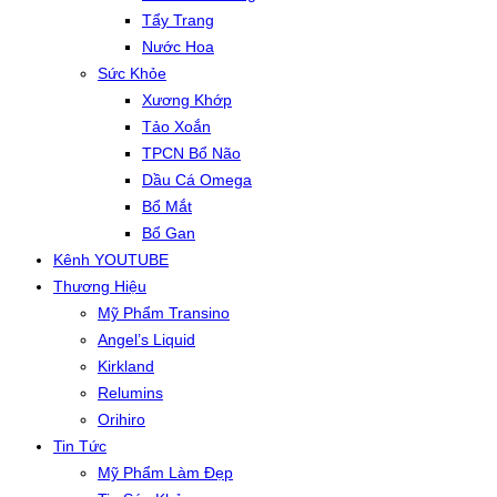
Tẩy Trang
Nước Hoa
Sức Khỏe
Xương Khớp
Tảo Xoắn
TPCN Bổ Não
Dầu Cá Omega
Bổ Mắt
Bổ Gan
Kênh YOUTUBE
Thương Hiệu
Mỹ Phẩm Transino
Angel’s Liquid
Kirkland
Relumins
Orihiro
Tin Tức
Mỹ Phẩm Làm Đẹp