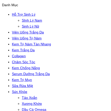
Danh Mục
Hỗ Trợ Sinh Lý
SInh Lý Nam
Sinh Lý Nữ
Viên Uống Trắng Da
Viên Uống Trị Nám
Kem Trị Nám Tàn Nhang
Kem Trắng Da
Collagen
Chăm Sóc Tóc
Kem Chống Nắng
Serum Dưỡng Trắng Da
Kem Trị Mụn
Sữa Rửa Mặt
Sức Khỏe
Tảo Xoắn
Xương Khớp
Dầu Cá Omega