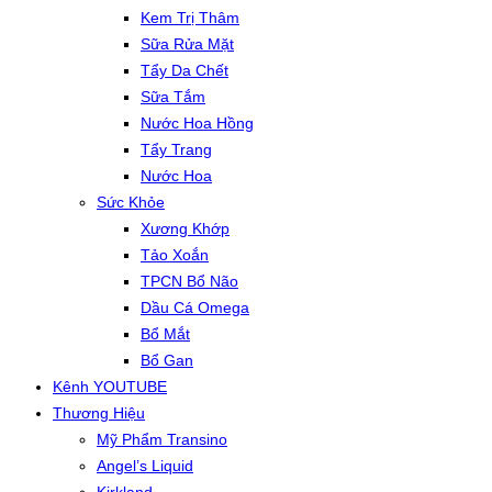
Kem Trị Thâm
Sữa Rửa Mặt
Tẩy Da Chết
Sữa Tắm
Nước Hoa Hồng
Tẩy Trang
Nước Hoa
Sức Khỏe
Xương Khớp
Tảo Xoắn
TPCN Bổ Não
Dầu Cá Omega
Bổ Mắt
Bổ Gan
Kênh YOUTUBE
Thương Hiệu
Mỹ Phẩm Transino
Angel’s Liquid