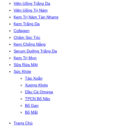
Viên Uống Trắng Da
Viên Uống Trị Nám
Kem Trị Nám Tàn Nhang
Kem Trắng Da
Collagen
Chăm Sóc Tóc
Kem Chống Nắng
Serum Dưỡng Trắng Da
Kem Trị Mụn
Sữa Rửa Mặt
Sức Khỏe
Tảo Xoắn
Xương Khớp
Dầu Cá Omega
TPCN Bổ Não
Bổ Gan
Bổ Mắt
Trang Chủ