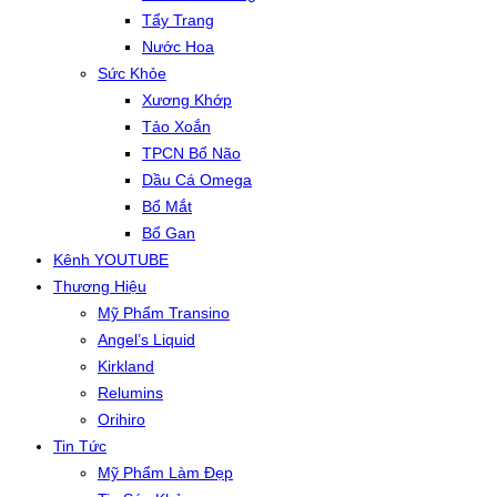
Tẩy Trang
Nước Hoa
Sức Khỏe
Xương Khớp
Tảo Xoắn
TPCN Bổ Não
Dầu Cá Omega
Bổ Mắt
Bổ Gan
Kênh YOUTUBE
Thương Hiệu
Mỹ Phẩm Transino
Angel’s Liquid
Kirkland
Relumins
Orihiro
Tin Tức
Mỹ Phẩm Làm Đẹp