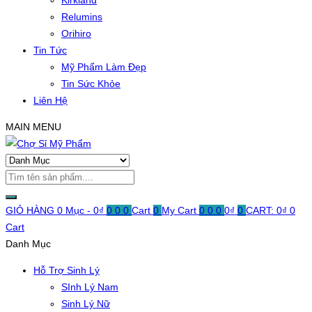
Kirkland
Relumins
Orihiro
Tin Tức
Mỹ Phẩm Làm Đẹp
Tin Sức Khỏe
Liên Hệ
MAIN MENU
GIỎ HÀNG
0 Mục -
0
₫
0
0
0
Cart
0
My Cart
0
0
0
0
₫
0
CART:
0
₫
0
Cart
Danh Mục
Hỗ Trợ Sinh Lý
SInh Lý Nam
Sinh Lý Nữ