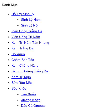
Danh Mục
Hỗ Trợ Sinh Lý
SInh Lý Nam
Sinh Lý Nữ
Viên Uống Trắng Da
Viên Uống Trị Nám
Kem Trị Nám Tàn Nhang
Kem Trắng Da
Collagen
Chăm Sóc Tóc
Kem Chống Nắng
Serum Dưỡng Trắng Da
Kem Trị Mụn
Sữa Rửa Mặt
Sức Khỏe
Tảo Xoắn
Xương Khớp
Dầu Cá Omega