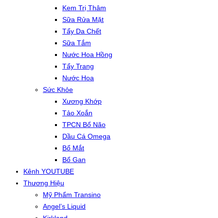
Kem Trị Thâm
Sữa Rửa Mặt
Tẩy Da Chết
Sữa Tắm
Nước Hoa Hồng
Tẩy Trang
Nước Hoa
Sức Khỏe
Xương Khớp
Tảo Xoắn
TPCN Bổ Não
Dầu Cá Omega
Bổ Mắt
Bổ Gan
Kênh YOUTUBE
Thương Hiệu
Mỹ Phẩm Transino
Angel’s Liquid