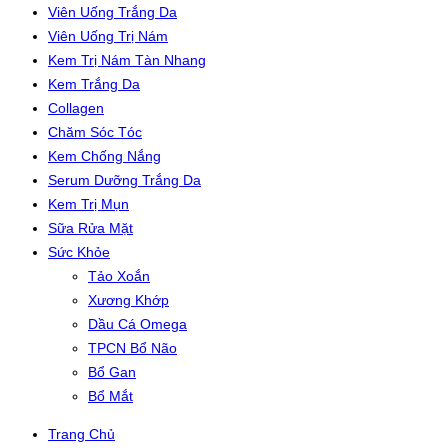
Viên Uống Trắng Da
Viên Uống Trị Nám
Kem Trị Nám Tàn Nhang
Kem Trắng Da
Collagen
Chăm Sóc Tóc
Kem Chống Nắng
Serum Dưỡng Trắng Da
Kem Trị Mụn
Sữa Rửa Mặt
Sức Khỏe
Tảo Xoắn
Xương Khớp
Dầu Cá Omega
TPCN Bổ Não
Bổ Gan
Bổ Mắt
Trang Chủ