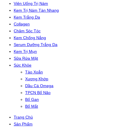
Viên Uống Trị Nám
Kem Trị Nám Tàn Nhang
Kem Trắng Da
Collagen
Chăm Sóc Tóc
Kem Chống Nắng
Serum Dưỡng Trắng Da
Kem Trị Mụn
Sữa Rửa Mặt
Sức Khỏe
Tảo Xoắn
Xương Khớp
Dầu Cá Omega
TPCN Bổ Não
Bổ Gan
Bổ Mắt
Trang Chủ
Sản Phẩm