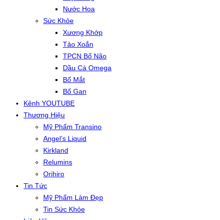
Nước Hoa
Sức Khỏe
Xương Khớp
Tảo Xoắn
TPCN Bổ Não
Dầu Cá Omega
Bổ Mắt
Bổ Gan
Kênh YOUTUBE
Thương Hiệu
Mỹ Phẩm Transino
Angel’s Liquid
Kirkland
Relumins
Orihiro
Tin Tức
Mỹ Phẩm Làm Đẹp
Tin Sức Khỏe