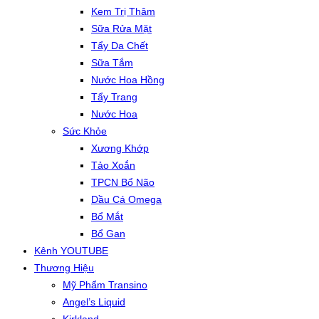
Kem Trị Thâm
Sữa Rửa Mặt
Tẩy Da Chết
Sữa Tắm
Nước Hoa Hồng
Tẩy Trang
Nước Hoa
Sức Khỏe
Xương Khớp
Tảo Xoắn
TPCN Bổ Não
Dầu Cá Omega
Bổ Mắt
Bổ Gan
Kênh YOUTUBE
Thương Hiệu
Mỹ Phẩm Transino
Angel’s Liquid