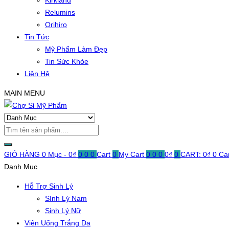
Kirkland
Relumins
Orihiro
Tin Tức
Mỹ Phẩm Làm Đẹp
Tin Sức Khỏe
Liên Hệ
MAIN MENU
GIỎ HÀNG
0 Mục -
0
₫
0
0
0
Cart
0
My Cart
0
0
0
0
₫
0
CART:
0
₫
0
Ca
Danh Mục
Hỗ Trợ Sinh Lý
SInh Lý Nam
Sinh Lý Nữ
Viên Uống Trắng Da