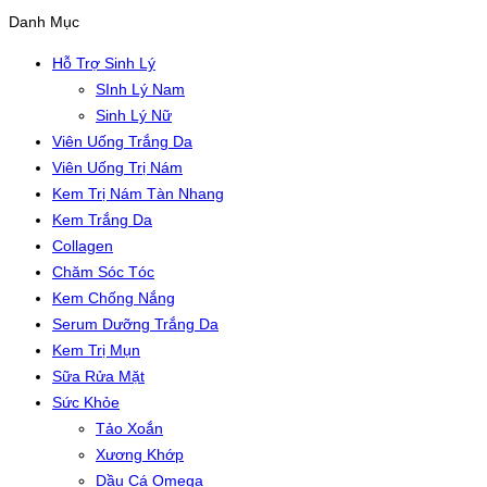
Danh Mục
Hỗ Trợ Sinh Lý
SInh Lý Nam
Sinh Lý Nữ
Viên Uống Trắng Da
Viên Uống Trị Nám
Kem Trị Nám Tàn Nhang
Kem Trắng Da
Collagen
Chăm Sóc Tóc
Kem Chống Nắng
Serum Dưỡng Trắng Da
Kem Trị Mụn
Sữa Rửa Mặt
Sức Khỏe
Tảo Xoắn
Xương Khớp
Dầu Cá Omega