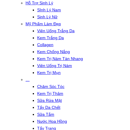
Hỗ Trợ Sinh Lý
SInh Lý Nam
Sinh Lý Nữ
Mỹ Phẩm Làm Đẹp
Viên Uống Trắng Da
Kem Trắng Da
Collagen
Kem Chống Nắng
Kem Trị Nám Tàn Nhang
Viên Uống Trị Nám
Kem Trị Mụn
…
Chăm Sóc Tóc
Kem Trị Thâm
Sữa Rửa Mặt
Tẩy Da Chết
Sữa Tắm
Nước Hoa Hồng
Tẩy Trang