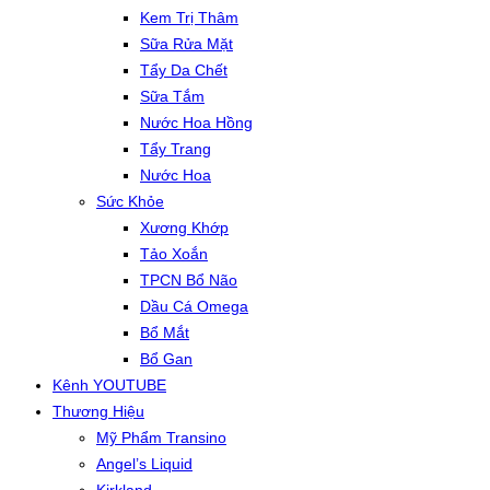
Kem Trị Thâm
Sữa Rửa Mặt
Tẩy Da Chết
Sữa Tắm
Nước Hoa Hồng
Tẩy Trang
Nước Hoa
Sức Khỏe
Xương Khớp
Tảo Xoắn
TPCN Bổ Não
Dầu Cá Omega
Bổ Mắt
Bổ Gan
Kênh YOUTUBE
Thương Hiệu
Mỹ Phẩm Transino
Angel’s Liquid