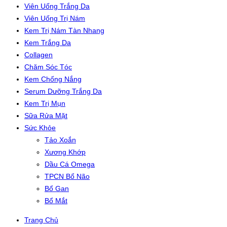
Viên Uống Trắng Da
Viên Uống Trị Nám
Kem Trị Nám Tàn Nhang
Kem Trắng Da
Collagen
Chăm Sóc Tóc
Kem Chống Nắng
Serum Dưỡng Trắng Da
Kem Trị Mụn
Sữa Rửa Mặt
Sức Khỏe
Tảo Xoắn
Xương Khớp
Dầu Cá Omega
TPCN Bổ Não
Bổ Gan
Bổ Mắt
Trang Chủ