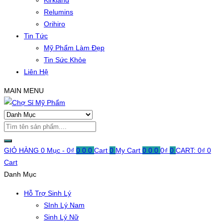
Kirkland
Relumins
Orihiro
Tin Tức
Mỹ Phẩm Làm Đẹp
Tin Sức Khỏe
Liên Hệ
MAIN MENU
GIỎ HÀNG
0 Mục -
0
₫
0
0
0
Cart
0
My Cart
0
0
0
0
₫
0
CART:
0
₫
0
Cart
Danh Mục
Hỗ Trợ Sinh Lý
SInh Lý Nam
Sinh Lý Nữ