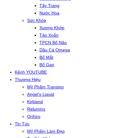
Tẩy Trang
Nước Hoa
Sức Khỏe
Xương Khớp
Tảo Xoắn
TPCN Bổ Não
Dầu Cá Omega
Bổ Mắt
Bổ Gan
Kênh YOUTUBE
Thương Hiệu
Mỹ Phẩm Transino
Angel’s Liquid
Kirkland
Relumins
Orihiro
Tin Tức
Mỹ Phẩm Làm Đẹp