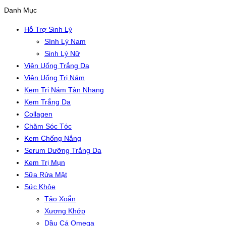
Danh Mục
Hỗ Trợ Sinh Lý
SInh Lý Nam
Sinh Lý Nữ
Viên Uống Trắng Da
Viên Uống Trị Nám
Kem Trị Nám Tàn Nhang
Kem Trắng Da
Collagen
Chăm Sóc Tóc
Kem Chống Nắng
Serum Dưỡng Trắng Da
Kem Trị Mụn
Sữa Rửa Mặt
Sức Khỏe
Tảo Xoắn
Xương Khớp
Dầu Cá Omega