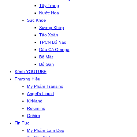
Tẩy Trang
Nước Hoa
Sức Khỏe
Xương Khớp
Tảo Xoắn
TPCN Bổ Não
Dầu Cá Omega
Bổ Mắt
Bổ Gan
Kênh YOUTUBE
Thương Hiệu
Mỹ Phẩm Transino
Angel’s Liquid
Kirkland
Relumins
Orihiro
Tin Tức
Mỹ Phẩm Làm Đẹp