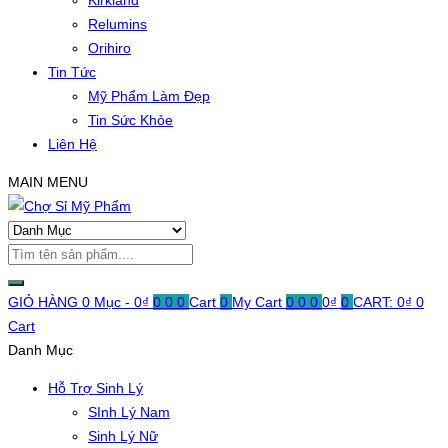
Kirkland
Relumins
Orihiro
Tin Tức
Mỹ Phẩm Làm Đẹp
Tin Sức Khỏe
Liên Hệ
MAIN MENU
GIỎ HÀNG
0 Mục -
0
₫
0
0
0
Cart
0
My Cart
0
0
0
0
₫
0
CART:
0
₫
0
Cart
Danh Mục
Hỗ Trợ Sinh Lý
SInh Lý Nam
Sinh Lý Nữ