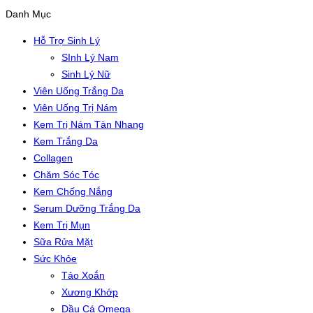
Danh Mục
Hỗ Trợ Sinh Lý
SInh Lý Nam
Sinh Lý Nữ
Viên Uống Trắng Da
Viên Uống Trị Nám
Kem Trị Nám Tàn Nhang
Kem Trắng Da
Collagen
Chăm Sóc Tóc
Kem Chống Nắng
Serum Dưỡng Trắng Da
Kem Trị Mụn
Sữa Rửa Mặt
Sức Khỏe
Tảo Xoắn
Xương Khớp
Dầu Cá Omega