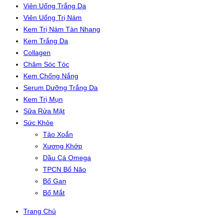
Viên Uống Trắng Da
Viên Uống Trị Nám
Kem Trị Nám Tàn Nhang
Kem Trắng Da
Collagen
Chăm Sóc Tóc
Kem Chống Nắng
Serum Dưỡng Trắng Da
Kem Trị Mụn
Sữa Rửa Mặt
Sức Khỏe
Tảo Xoắn
Xương Khớp
Dầu Cá Omega
TPCN Bổ Não
Bổ Gan
Bổ Mắt
Trang Chủ