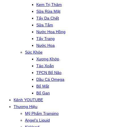
Kem Trị Thâm
Sữa Rửa Mặt
Tẩy Da Chết
Sữa Tắm
Nước Hoa Hồng
Tẩy Trang
Nước Hoa
Sức Khỏe
Xương Khớp
Tảo Xoắn
TPCN Bổ Não
Dầu Cá Omega
Bổ Mắt
Bổ Gan
Kênh YOUTUBE
Thương Hiệu
Mỹ Phẩm Transino
Angel’s Liquid