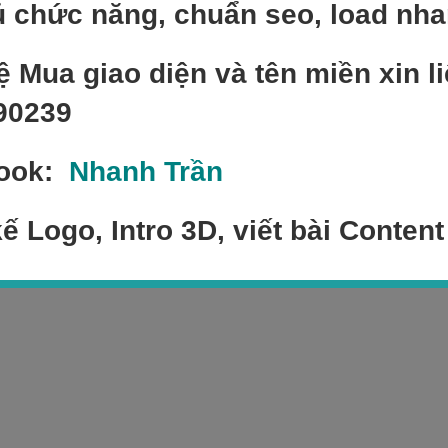
 chức năng, chuẩn seo, load nh
ệ Mua giao diện và tên miền xin li
90239
ook:
Nhanh Trần
kế Logo, Intro 3D, viết bài Content