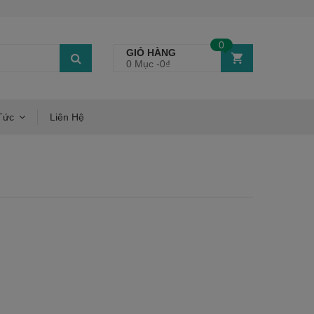
0
GIỎ HÀNG
0 Mục -
0
₫
Tức
Liên Hệ