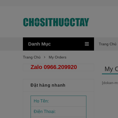
Danh Mục
Trang Chủ
Trang Chủ
My Orders
Zalo 0966.209920
My O
[dokan-m
Đặt hàng nhanh