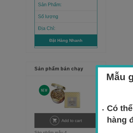
Sản phẩm bán chạy
Mẫu g
NEW
Có thể
hàng 
Add to cart
Sản phẩm mẫu 4