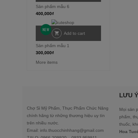
Sản phẩm mẫu 6
400,000
₫
NEW
Add to cart
Sản phẩm mẫu 1
300,000
₫
More items
LƯU 
Chợ Sỉ Mỹ Phẩm, Thực Phẩm Chức Năng
Mọi sản p
chính hãng từ những thương hiệu uy tín
phẩm, th
trên nhiều nước.
thuốc, kh
Email: info.thuocchinhhang@gmail.com
Hoa Tuoi
ZALO: 0966.209920 – 0933.959911