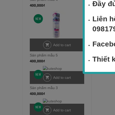
Đầy đủ
400,000
₫
Liên h
NEW
09817
Faceb
Add to cart
Sản phẩm mẫu 5
Thiết 
400,000
₫
NEW
Add to cart
Sản phẩm mẫu 3
400,000
₫
NEW
Add to cart