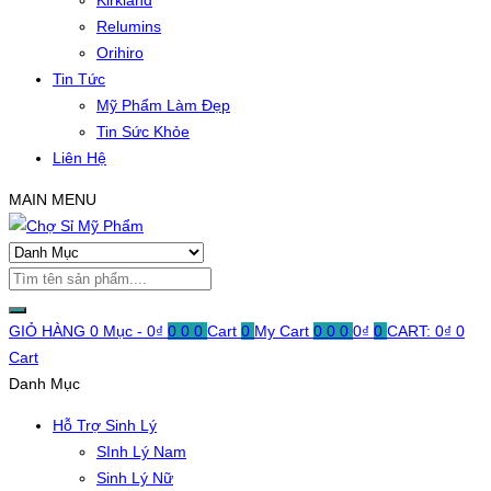
Kirkland
Relumins
Orihiro
Tin Tức
Mỹ Phẩm Làm Đẹp
Tin Sức Khỏe
Liên Hệ
MAIN MENU
GIỎ HÀNG
0 Mục -
0
₫
0
0
0
Cart
0
My Cart
0
0
0
0
₫
0
CART:
0
₫
0
Cart
Danh Mục
Hỗ Trợ Sinh Lý
SInh Lý Nam
Sinh Lý Nữ