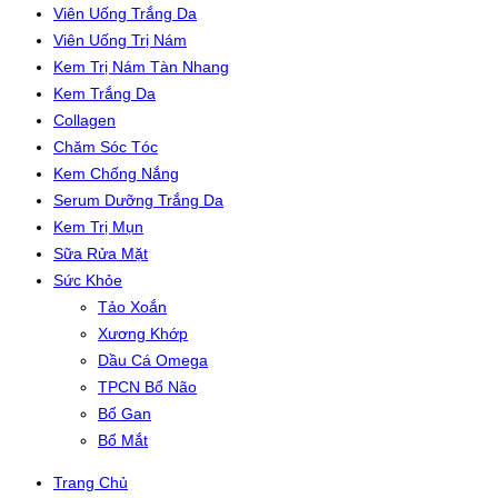
Viên Uống Trắng Da
Viên Uống Trị Nám
Kem Trị Nám Tàn Nhang
Kem Trắng Da
Collagen
Chăm Sóc Tóc
Kem Chống Nắng
Serum Dưỡng Trắng Da
Kem Trị Mụn
Sữa Rửa Mặt
Sức Khỏe
Tảo Xoắn
Xương Khớp
Dầu Cá Omega
TPCN Bổ Não
Bổ Gan
Bổ Mắt
Trang Chủ