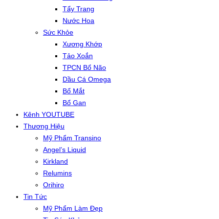
Tẩy Trang
Nước Hoa
Sức Khỏe
Xương Khớp
Tảo Xoắn
TPCN Bổ Não
Dầu Cá Omega
Bổ Mắt
Bổ Gan
Kênh YOUTUBE
Thương Hiệu
Mỹ Phẩm Transino
Angel’s Liquid
Kirkland
Relumins
Orihiro
Tin Tức
Mỹ Phẩm Làm Đẹp