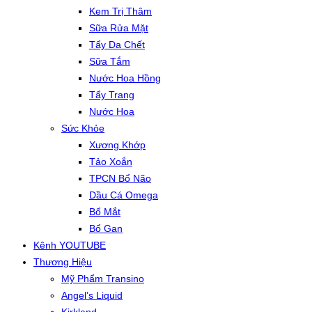
Kem Trị Thâm
Sữa Rửa Mặt
Tẩy Da Chết
Sữa Tắm
Nước Hoa Hồng
Tẩy Trang
Nước Hoa
Sức Khỏe
Xương Khớp
Tảo Xoắn
TPCN Bổ Não
Dầu Cá Omega
Bổ Mắt
Bổ Gan
Kênh YOUTUBE
Thương Hiệu
Mỹ Phẩm Transino
Angel’s Liquid