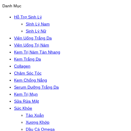
Danh Mục
Hỗ Trợ Sinh Lý
SInh Lý Nam
Sinh Lý Nữ
Viên Uống Trắng Da
Viên Uống Trị Nám
Kem Trị Nám Tàn Nhang
Kem Trắng Da
Collagen
Chăm Sóc Tóc
Kem Chống Nắng
Serum Dưỡng Trắng Da
Kem Trị Mụn
Sữa Rửa Mặt
Sức Khỏe
Tảo Xoắn
Xương Khớp
Dầu Cá Omega