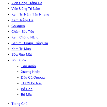
Viên Uống Trắng Da
Viên Uống Trị Nám
Kem Trị Nám Tàn Nhang
Kem Trắng Da
Collagen
Chăm Sóc Tóc
Kem Chống Nắng
Serum Dưỡng Trắng Da
Kem Trị Mụn
Sữa Rửa Mặt
Sức Khỏe
Tảo Xoắn
Xương Khớp
Dầu Cá Omega
TPCN Bổ Não
Bổ Gan
Bổ Mắt
Trang Chủ