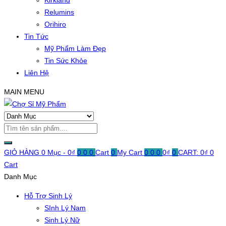
Kirkland
Relumins
Orihiro
Tin Tức
Mỹ Phẩm Làm Đẹp
Tin Sức Khỏe
Liên Hệ
MAIN MENU
GIỎ HÀNG
0 Mục -
0
₫
0
0
0
Cart
0
My Cart
0
0
0
0
₫
0
CART:
0
₫
0
Cart
Danh Mục
Hỗ Trợ Sinh Lý
SInh Lý Nam
Sinh Lý Nữ