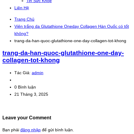
Tin Sức Khỏe
Liên Hệ
Trang Chủ
Viên trắng da Glutathione Oneday Collagen Hàn Quốc có tốt
không?
trang-da-han-quoc-glutathione-one-day-collagen-tot-khong
trang-da-han-quoc-glutathione-one-day-
collagen-tot-khong
Tác Giả:
admin
0 Bình luận
21 Tháng 3, 2025
Leave your Comment
Bạn phải
đăng nhập
để gửi bình luận.