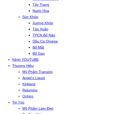
Tẩy Trang
Nước Hoa
Sức Khỏe
Xương Khớp
Tảo Xoắn
TPCN Bổ Não
Dầu Cá Omega
Bổ Mắt
Bổ Gan
Kênh YOUTUBE
Thương Hiệu
Mỹ Phẩm Transino
Angel’s Liquid
Kirkland
Relumins
Orihiro
Tin Tức
Mỹ Phẩm Làm Đẹp